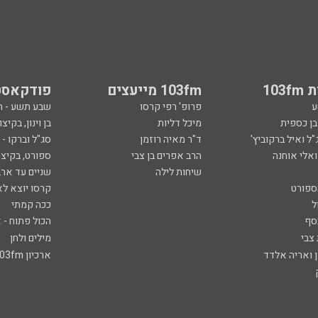
103
103fm מייעצים
פודקאסט
ע
פרופ' רפי קרסו
שבע תשע - 
ובן כספית
מיכל דליות
בן וינון, בקיצו
ל ואיל ברקוביץ'
ד"ר מאיה רוזמן
סג"ל וברקו -
ואלי אוחנה
הרב אפרים בן צבי
ספורט, בקיצו
שיחות לילה
שניים עד ארב
ספורט
קרסו יוצא לא
ל
ככה קמתי
סף
הכול פתוח - א
 צבי
מילים ולחן
ן ואריה אלדד
ארכיון 103fm