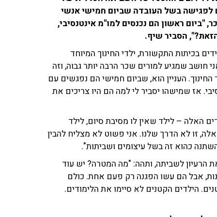
עם לפגישה בשל העובדה שביום חמישי אנשי
"ביום ראשון הם נכנסים למו"מ אינטנסיבי,
זאת?", הסביר שיף.
ם בכיתות התקשורת, ילדי החינוך המיוחד
 חושב שמגיע למורים שכר הרבה יותר גבוה, וזה
חינוך. העניין הוא, שביום חמישי הם נפגשים עם
בי. אז שמישהו יסביר לי למה הם היו צריכים את
ם האלה – לילד שאין לו מסיבת סיום, לילד
לה, זו לא הדרך שלנו. אני פשוט לא מצליח להבין
שתנה כהוא זה בשל עיצומים ושביתות".
את הרעיון לשביתה, ותהה: "מה המטרה? יש עוד
ת, אבל הם עשו הפגנה רק פעם אחת. כולם
ים. הילדים הקטנים לא סיימו את הלימודים.