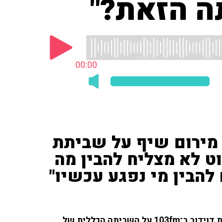
ה הזאת?"
00:00
 מירום שיף על שביתת
ט לא מצליח להבין מה
 להבין מי נפגע עכשיו"
יו"ר הנהגת ההורים מירום שיף שוחח עם גולן יוכפז וענת דוידוב ב־103fm על השביתה הכללית של