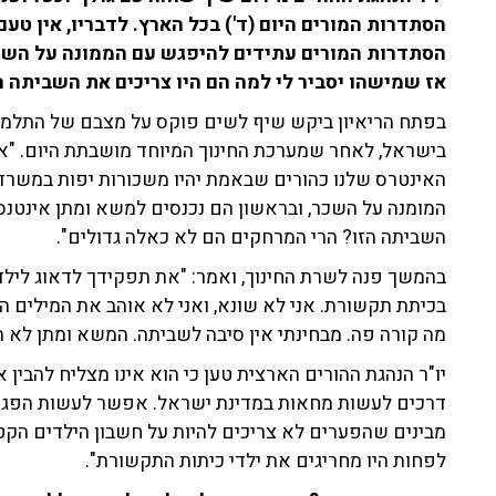
הסתדרות המורים היום (ד') בכל הארץ. לדבריו, אין ט
הסתדרות המורים עתידים להיפגש עם הממונה על השכר, 
אז שמישהו יסביר לי למה הם היו צריכים את השביתה ה
בפתח הריאיון ביקש שיף לשים פוקס על מצבם של התלמידי
בישראל, לאחר שמערכת החינוך המיוחד מושבתת היום. "אני
האינטרס שלנו כהורים שבאמת יהיו משכורות יפות במשרד ה
המומנה על השכר, ובראשון הם נכנסים למשא ומתן אינטנסי
השביתה הזו? הרי המרחקים הם לא כאלה גדולים".
בהמשך פנה לשרת החינוך, ואמר: "את תפקידך לדאוג לילדי
בכיתת תקשורת. אני לא שונא, ואני לא אוהב את המילים הא
מה קורה פה. מבחינתי אין סיבה לשביתה. המשא ומתן לא ה
יו"ר הנהגת ההורים הארצית טען כי הוא אינו מצליח להבין 
דרכים לעשות מחאות במדינת ישראל. אפשר לעשות הפגנו
מבינים שהפערים לא צריכים להיות על חשבון הילדים הקטנ
לפחות היו מחריגים את ילדי כיתות התקשורת".