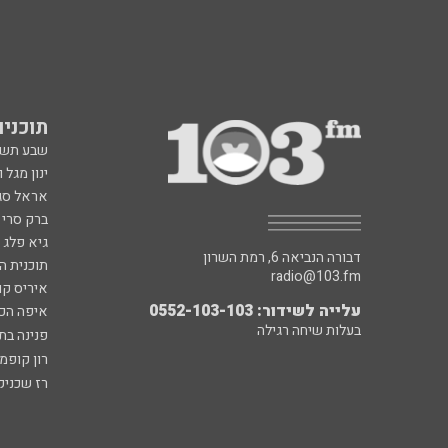
תוכניות fm
שבע תש
ינון מגל 
אראל סג"
ברק סרי 
גיא פלג
דבורה הנביאה 6, רמת השרון
תוכנית ה
radio@103.fm
איריס קו
עלייה לשידור: 0552-103-103
איפה הכ
בעלות שיחה רגילה
פנינה בת
רון קופמ
רז שכניק