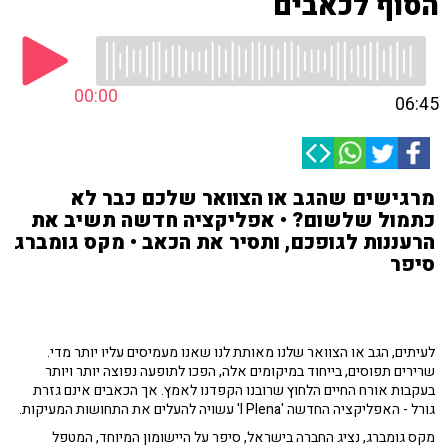
הסוף לכאבים
00:00
06:45
מרגישים שהגב או הצוואר שלכם כבר לא
כתמול שלשום? • אפליקציה חדשה תשיב את
הרעננות לגופכם, ותסיר את הכאב • מקס גומברג
סיפר
לעיתים, הגב או הצוואר שלנו מאותת לנו שאנו מעמיסים עליו יותר מדי.
שרירים תפוסים, בייחוד במיקומים אלה, הפכו לתופעה נפוצה יותר ויותר
בעקבות אורח החיים הלחוץ שרובנו הקפדנו לאמץ. אך הכאבים אינם גזרת
גורל - האפליקציה החדשה 'I Plena' עשויה להעלים את התחושות המעיקות.
מקס גומברג, נציג החברה בישראל, סיפר על היישומון המיוחד, המטפל