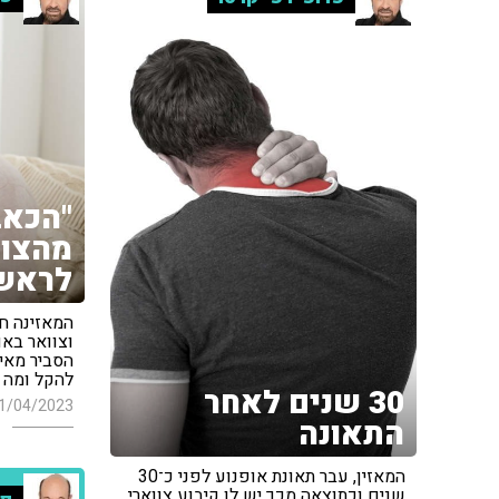
"הכאב
מהצוו
לראש
המאזינה ח
וצוואר באו
הסביר מאי
להקל ומה ה
30 שנים לאחר
1/04/2023
התאונה
המאזין, עבר תאונת אופנוע לפני כ־30
שנים וכתוצאה מכך יש לו קיבוע צווארי,