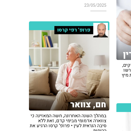
23/05/2025
פרופ' רפי קרסו
ן
קים,
רשו
 מיץ
חם, צוואר
במהלך השנה האחרונה, חשה המאזינה כי
צווארה אדמומי מבימי קדם, זאת ללא
סיבה הנראית לעין • פרופ' קרסו הרגיע את
הרוחות