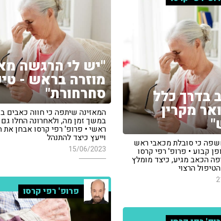
"יש לי הרגשה מא
מוזרה בראש - טי
סחרחורת"
 בדרך כלל
אר מקרין
המאזינה שיתפה כי חווה כאבים בצ
"
במשך זמן מה, ולאחרונה החלו גם 
ראשי • פרופ' רפי קרסו אבחן את 
וייעץ כיצד להתנהל
שפה כי סובלת מכאבי ראש
15/06/2023
פן קבוע • פרופ' רפי קרסו
פה הכאב מגיע, כיצד מומלץ
טיפול הרצוי
2
פרופ' רפי קרסו