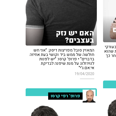
האם יש נזק
בעצבים?
מה בעורקי
המאזין סובל מפריצות דיסק: "אני חש
ת שהוא
חולשה של ממש ביד וקושי בעת אחיזה
חר כך
בדברים" • פרופ' קרסו: "יש לפנות
לנוירולוג על מנת שיפנה לבדיקת
אי.אם.ג'י"
19/04/2020
פרופ' רפי קרסו