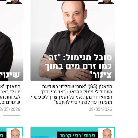
סובל מנימול: "זה
כמו זרם מים בתוך
צינור"
שינויי
המאזין (85): "אחרי שחליתי בשפעת
התחיל לי נימול מהראש בצד ימין דרך
יש לי כאב
הצוואר והכתף. אני כל הזמן צריך לשפשף
לצלעות התח
מהאוזן עד לכתף כדי להירגע"
שינויים ב
8/05/2026
08/05/2026
פרופ' רפי קרסו
פר