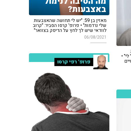
מה הסיבה לנימול
באצבעות?
מאזין בן 59: "יש לי תחושה שהאצבעות
שלי נרדמות" • פרופ' קרסו הסביר: "קרוב
לוודאי שיש לך לחץ על הדיסק בצוואר"
06/08/2021
י" •
יים
פרופ' רפי קרסו