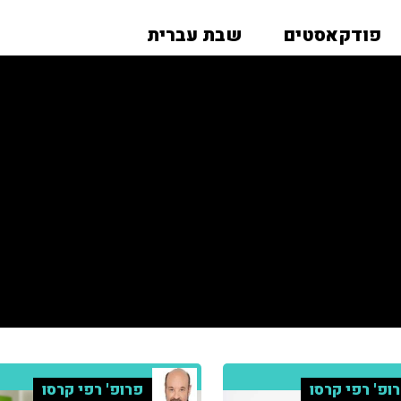
פודקאסטים
שבת עברית
ופ' רפי קרסו
פרופ' רפי קרסו