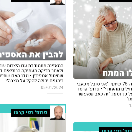
להבין את האספירי
המאזינה מתמודדת עם היצרות עור
ו המתח
ולאחר בדיקה מעמיקה הרופאים ד
שתיטול אספירין • וגם: האם שתיית
רימונים יכולה להקל על מצבה?
המאזין בן ה-75 שיתף: "אני סובל מכאבי
05/01/2024
לים מהעורף" • פרופ' קרסו
על כך וטען: "זה כאב שאפשר
ו"
1
פרופ' רפי קרסו
ופ' רפי קרסו