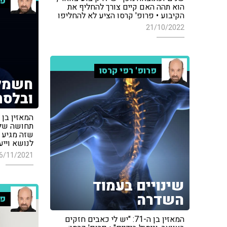
פר
הוא תהה האם קיים צורך להחליף את
הקיבוע • פרופ' קרסו הציע לא להחליפו
21/10/2022
פרופ' רפי קרסו
חשמל 
ובלסת
תחושה של 
שזה מגיע מ
לנושא וייע
6/11/2021
שינויים בעמוד
השדרה
פר
המאזין בן ה-71: "יש לי כאבים חזקים