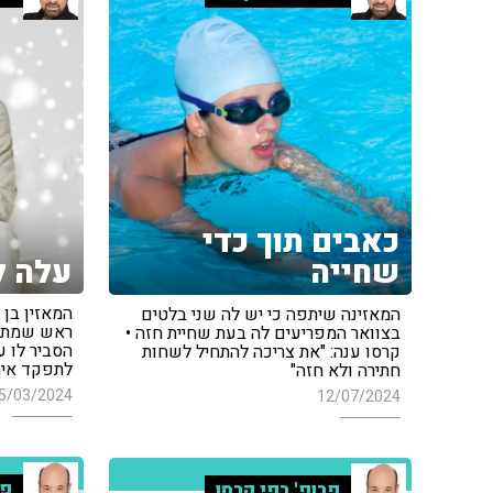
כאבים תוך כדי
עלה ל
שחייה
המאזינה שיתפה כי יש לה שני בלטים
ראש שמתחי
בצוואר המפריעים לה בעת שחיית חזה •
הסביר לו 
קרסו ענה: "את צריכה להתחיל לשחות
לתפקד אית
חתירה ולא חזה"
5/03/2024
12/07/2024
פר
פרופ' רפי קרסו