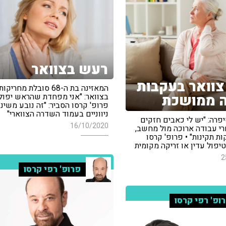
רעש בצוואר
צוואר בעקבות
המאזינה בת ה-68 סובלת מחריקות
 ממושכת
בצוואר: "אני מפחדת שהראש יפול ל
פרופ' קרסו הסביר: "זה נובע משינו
ניווניים בעמוד השדרה הצווארי"
פרה: "יש לי כאבים חזקים
16/10/2020
רי עבודה ארוכה מול מחשב,
ת תקינות" • פרופ' קרסו
יפול עדין או זריקה מקומית
2
פרופ' רפי קרסו
ופ' רפי קרסו