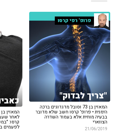
פרופ' רפי קרסו
"צריך לבדוק"
כאבים
המאזין בן 73 וסובל מדגדוגים ברכה
הימנית • פרופ' קרסו חשב שלא מדובר
לאחר שעבר 
בבעיה מוחית אלא בעמוד השדרה
קרסו: "במ
הצווארי
לפעמים בר
21/06/2019