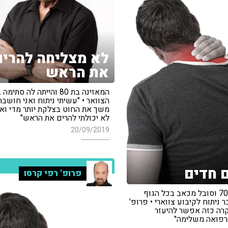
לא מצליחה להרים
את הראש
המאזינה בת 80 והייתה לה סתי
הצוואר • "עשיתי ניתוח ואני חושב
משך את החוט בצלקת יותר מדי וא
לא יכולתי להרים את הראש"
20/09/2019
 חדים
פרופ' רפי קרסו
המאזין בן 70 וסובל מכאב בכל הגוף
ניתוח לקיבוע צווארי • פרופ'
קרה כזה אפשר להיעזר
פואה משלימה"