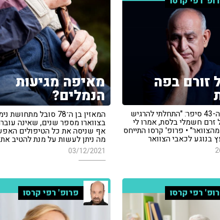
ופ' רפי קרסו
זורם בפה
מאיפה מגיעות
הנמלים?
המאזין בן ה-43 סיפר: "התחלתי להרגיש
המאזין בן ה־78 סובל מתחושת ני
זרם חשמלי בלסת, אמרו לי
בצווארו מספר שנים, שאינה עובר
הצוואר" • פרופ' קרסו התייחס
אף שניסה את כל הטיפולים האפשר
ץ בנוגע לכאבי הצוואר
מה ניתן לעשות על מנת להטיב את 
2
03/12/2021
ופ' רפי קרסו
פרופ' רפי קרסו