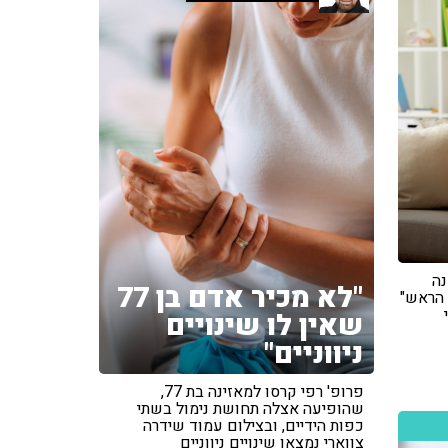
י שנה
"לא מכיר אדם בן 77
 הראש"
שאין לו שינויים
ניווניים"
פרופ' רפי קרסו למאזינה בת 77,
שהופיעה אצלה תחושת נימול בשתי
כפות הידיים, ובצילום עמוד שידרה
צווארי נמצאו שינויים ניווניים