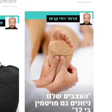
6/09/2019
פרופ' רפי קרסו
פר
"העצבים שלנו
ניזונים גם מויטמין
בי 12"