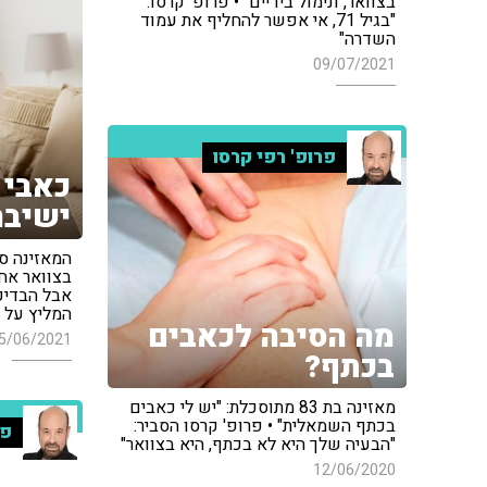
בצוואר, ונימול בידיים" • פרופ' קרסו:
"בגיל 71, אי אפשר להחליף את עמוד
השדרה"
09/07/2021
פרופ' רפי קרסו
כאבי 
ישיבה
המאזינה סי
בצוואר אח
אבל הבדיקו
המליץ על ט
מה הסיבה לכאבים
5/06/2021
בכתף?
מאזינה בת 83 מתוסכלת: "יש לי כאבים
בכתף השמאלית" • פרופ' קרסו הסביר:
פר
"הבעיה שלך היא לא בכתף, היא בצוואר"
12/06/2020