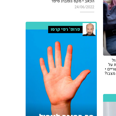
הכאב • מקס גומברג סיפר
24/06/2022
פרופ' רפי קרסו
מול
ת על
יים •
מצבו?