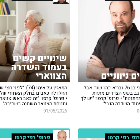
שינויים קשים
בעמוד השדרה
ם ניווניים
הצווארי
המאזין: "אני בן 76 ובריא כמו שור. אבל
המאזין על אימו (74): "לפני חצ
 גב בשני הצדדים מתחת
החלו לה כאבים בחלק האחורי של
תונות" • פרופ' קרסו: "יש לך
• פרופ' קרסו: "זה כאב ראש צווארי
עמוד השדרה הגבי"
ותנוחת הצוואר משתנה בשכיבה"
01/05/2026
0
ופ' רפי קרסו
פרופ' רפי קרסו