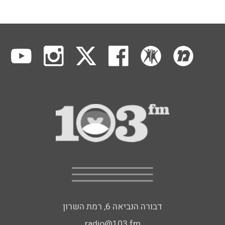
דבורה הנביאה 6, רמת השרון
radio@103.fm