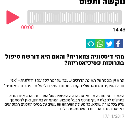
נוקשה ותפוס
00:00
14:43
מהי דיסטוניה צווארית? והאם היא דורשת טיפול
בתרופות פסיכיאטריות?
המאזין מספר על תאונת הדרכים שעבר שגרמה לפגיעה נוירולוגית - "אני
סובל מטיקים והצוואר שלי נוקשה ותפוס והמליצו לי על תרופה פסיכיאטרית"
האמור באייטם זה מבטא את הדעה האישית של השדר/ת והוא אינו מובא
כתחליף לקבלת ייעוץ פרטני מבעל מקצוע המתמחה בתחום, ואין להסתמך
עליו בכל צורה שהיא. כל פעולה ושימוש שנעשים על בסיס התכנים המופיעים
באייטם הינה באחריות המשתמש/ת בלבד.
17/11/2017