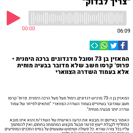
"צריך לבדוק"
00:00
06:09
המאזין בן 73 וסובל מדגדוגים ברכה הימנית •
פרופ' קרסו חשב שלא מדובר בבעיה מוחית
אלא בעמוד השדרה הצווארי
המאזין בן ה-73 מרגיש דגדוגים, נימול מעל מעל הרכה הימנית. פרופ' קרסו
חשב שמדובר בשינויים בעמוד השדרה הצווארי: "מתאים לפיזור של עמוד
שדרה יותר מבעיה מוחית".
האמור באייטם זה מבטא את הדעה האישית של השדר/ת והוא אינו מובא
כתחליף לקבלת ייעוץ פרטני מבעל מקצוע המתמחה בתחום, ואין להסתמך
עליו בכל צורה שהיא. כל פעולה ושימוש שנעשים על בסיס התכנים המופיעים