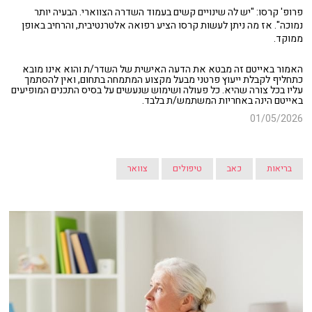
פרופ' קרסו: "יש לה שינויים קשים בעמוד השדרה הצווארי. הבעיה יותר
נמוכה". אז מה ניתן לעשות קרסו הציע רפואה אלטרנטיבית, והרחיב באופן
ממוקד.
האמור באייטם זה מבטא את הדעה האישית של השדר/ת והוא אינו מובא
כתחליף לקבלת ייעוץ פרטני מבעל מקצוע המתמחה בתחום, ואין להסתמך
עליו בכל צורה שהיא. כל פעולה ושימוש שנעשים על בסיס התכנים המופיעים
באייטם הינה באחריות המשתמש/ת בלבד.
01/05/2026
בריאות
כאב
טיפולים
צוואר