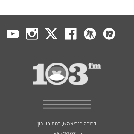
דבורה הנביאה 6, רמת השרון
radio@103.fm