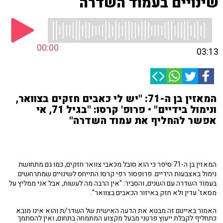
שינויים בעמוד השדרה
00:00
03:13
המאזין בן ה-71: "יש לי כאבים חזקים בצוואר,
ונימול בידיים" • פרופ' קרסו: "בגיל 71, אי
אפשר להחליף את עמוד השדרה"
המאזין בן ה-71 סיפר כי הוא סובל מכאבי צוואר חזקים, כמו גם מתחושת
נימול באצבעות הידיים. פרופסור רפי קרסו התייחס לשינויים שמתרחשים
בעמוד השדרה עם השנים, והסביר: "אין הרבה מה לעשות, אבל אני ממליץ על
מסאז' עדין ולא חזק באיזור הכאבים בצוואר".
האמור באייטם זה מבטא את הדעה האישית של השדר/ת והוא אינו מובא
כתחליף לקבלת ייעוץ פרטני מבעל מקצוע המתמחה בתחום, ואין להסתמך