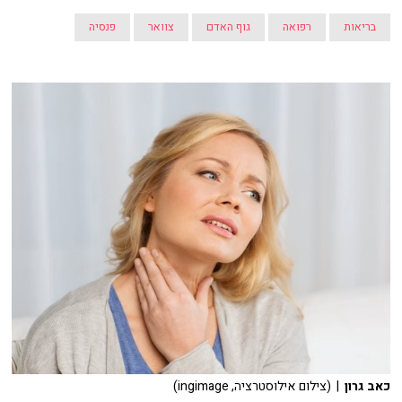
בריאות
רפואה
גוף האדם
צוואר
פנסיה
כאב גרון
| (צילום אילוסטרציה, ingimage)