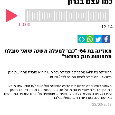
כמו עצם בגרון
00:00
12:14
מאזינה בת 64: "כבר למעלה משנה שאני סובלת
מתחושת חנק בצוואר"
המאזינה בת ה־64 מספרת כי כבר למעלה משנה היא סובלת מתחושת חנק
בצוואר - מה יכולה להיות הסיבה לכך? האזינו
האמור באייטם זה מבטא את הדעה האישית של השדר/ת והוא אינו מובא
כתחליף לקבלת ייעוץ פרטני מבעל מקצוע המתמחה בתחום, ואין להסתמך
עליו בכל צורה שהיא. כל פעולה ושימוש שנעשים על בסיס התכנים המופיעים
באייטם הינה באחריות המשתמש/ת בלבד.
23/03/2018