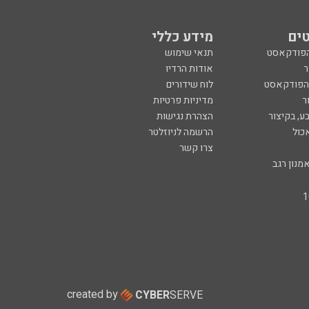
ים
מידע כללי
הפודקאסט
תנאי שימוש
ר
אודות הרדיו
 הפודקאסט
לוח שידורים
ר
מדיניות פרטיות
ע, בקיצור
הצהרת נגישות
כול
הרשמה לניוזלטר
צרו קשר
מנון רגב
created by
CYBER
SERVE