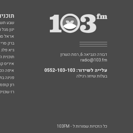
תוכניות fm
שבע תש
ינון מגל 
אראל סג"
ברק סרי 
גיא פלג
דבורה הנביאה 6, רמת השרון
תוכנית ה
radio@103.fm
איריס קו
עלייה לשידור: 0552-103-103
איפה הכ
בעלות שיחה רגילה
פנינה בת
רון קופמ
רז שכניק
כל הזכויות שמורות ל - 103FM