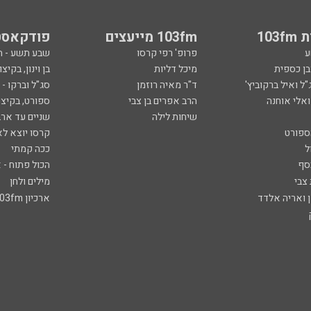
103
103fm מייעצים
פודקאסט
ע
פרופ' רפי קרסו
שבע תשע - 
ובן כספית
מיכל דליות
בן וינון, בקיצו
ל ואיל ברקוביץ'
ד"ר מאיה רוזמן
סג"ל וברקו -
ואלי אוחנה
הרב אפרים בן צבי
ספורט, בקיצו
שיחות לילה
שניים עד ארב
ספורט
קרסו יוצא לא
ל
ככה קמתי
סף
הכול פתוח - א
 צבי
מילים ולחן
ן ואריה אלדד
ארכיון 103fm