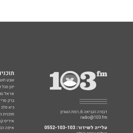
תוכניות fm
שבע תש
ינון מגל 
אראל סג"
ברק סרי 
גיא פלג
דבורה הנביאה 6, רמת השרון
תוכנית ה
radio@103.fm
איריס קו
עלייה לשידור: 0552-103-103
איפה הכ