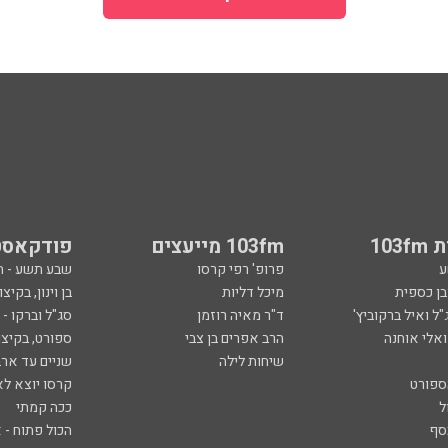
103
103fm מייעצים
פודקאסט
ע
פרופ' רפי קרסו
שבע תשע - 
ובן כספית
מיכל דליות
בן וינון, בקיצו
ל ואיל ברקוביץ'
ד"ר מאיה רוזמן
סג"ל וברקו -
ואלי אוחנה
הרב אפרים בן צבי
ספורט, בקיצו
שיחות לילה
שניים עד ארב
ספורט
קרסו יוצא לא
ל
ככה קמתי
סף
הכול פתוח - א