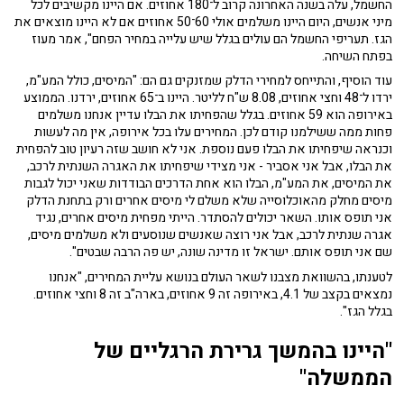
החשמל, עלה בשנה האחרונה קרוב ל־180 אחוזים. אם היינו מקשיבים לכל
מיני אנשים, היום היינו משלמים אולי 60־50 אחוזים אם לא היינו מוצאים את
הגז. תעריפי החשמל הם עולים בגלל שיש עלייה במחיר הפחם", אמר מעוז
בפתח השיחה.
עוד הוסיף, והתייחס למחירי הדלק שמזנקים גם הם: "המיסים, כולל המע"מ,
ירדו ל־48 וחצי אחוזים, 8.08 ש"ח לליטר. היינו ב־65 אחוזים, ירדנו. הממוצע
באירופה הוא 59 אחוזים. בגלל שהפחיתו את הבלו עדיין אנחנו משלמים
פחות ממה ששילמנו קודם לכן. המחירים עלו בכל אירופה, אין מה לעשות
וכנראה שיפחיתו את הבלו פעם נוספת. אני לא חושב שזה רעיון טוב להפחית
את הבלו, אבל אני אסביר - אני מצידי שיפחיתו את האגרה השנתית לרכב,
את המיסים, את המע"מ, הבלו הוא אחת הדרכים הבודדות שאני יכול לגבות
מיסים מחלק מהאוכלוסייה שלא משלם לי מיסים אחרים ורק בתחנת הדלק
אני תופס אותו. השאר יכולים להסתדר. הייתי מפחית מיסים אחרים, נגיד
אגרה שנתית לרכב, אבל אני רוצה שאנשים שנוסעים ולא משלמים מיסים,
שם אני תופס אותם. ישראל זו מדינה שונה, יש פה הרבה שבטים".
לטענתו, בהשוואת מצבנו לשאר העולם בנושא עליית המחירים, "אנחנו
נמצאים בקצב של 4.1, באירופה זה 9 אחוזים, בארה"ב זה 8 וחצי אחוזים.
בגלל הגז".
"היינו בהמשך גרירת הרגליים של
הממשלה"