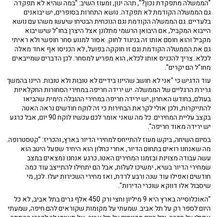
"הממשלה מתפקדת נכון?", תהה ינון, ומעוז השיב: "במה שהיא לא תפקדה
גם הממשלה הקודמת לא תפקדה. נושא התחרות בסופרים, יש יבואנים
בלעדיים. גם הממשלה הקודמת וגם הנוכחית הבטיחו שיעשו משהו עם נושא
הייבוא המקביל, אם היבואן הרשמי מתלונן אצל היצרן בחו"ל שיש יבוא
מקביל והוא חוסם אותו זה בניגוד לחוק. אסור למנוע סחר חופשי ולא ראיתי
גם את הממשלה הקודמת וגם זו חוקקה בפועל, לא הכניסו אף אחד מאלה
לכלא. צריך להכניס אותו לכלא, הוא מפריע למסחר. לכן הדברים שמייבאים
מחו"ל הם יקרים".
עוד הדגיש כי "אני לא חושב שהיינו בידיים לא טובות ולא טובות. היינו בהמשך
גרירת הרגליים של הממשלה. יש ירידה חריפה במחירי הסחורות החקלאיות
בעולם, בחודש האחרון, יש ירידה חריפה במחירי ההובלה הימית שהביאו
להתייקרות, ולכן אולי לקראת הבחירות כי זה לוקח חודשים נראה האטה
בקצב עליית המחירים. כל מה שאני אומר לכם עכשיו לוקח 90 יום, אבל כרגע
יש ירידה מאוד חריפה".
בסיום השיחה, ביקש מעוז להתייחס למחירי הדיור בארץ, והכריז: "קטסטרופה.
מה שאנחנו רואים בתחום הדיור, אחרי כחלון הוא היחיד שפעל היטב הוא
עשה עבודה מצוינת ובזמנו המחירים האטו, כרגע אנחנו נמצאים במצב
שמחירי הדיור בשיא, ימשיכו לעלות, אבל הם יתחילו להתייצב עוד כמה
חודשים ואפילו עוד שנה ורבע לרדת, ואז מחירי השכירות יעלו. לכן, מי
שיסבול אלו דווקא שוכרי הדירות".
"האוכלוסייה בארץ היא 9 מיליון וחצי ורק 450 אלף גרים בתל אביב, לא כל
היום לספר רק על תל אביב. שמעתי על מקומות שקוראים להם חיפה, שמעתי