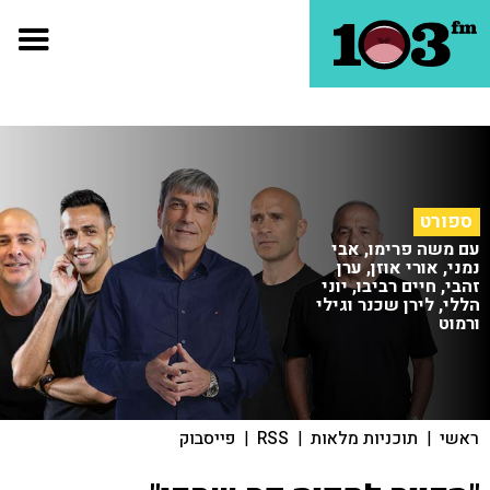
ספורט
עם משה פרימו, אבי
נמני, אורי אוזן, ערן
זהבי, חיים רביבו, יוני
הללי, לירן שכנר וגילי
ורמוט
ראשי
|
תוכניות מלאות
|
RSS
|
פייסבוק