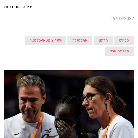
עריכה: שני רומנו
19/07/2022
ספורט
מרתון
אתלטיקה
לונה צ'מטאי-סלפטר
מדליית ארד