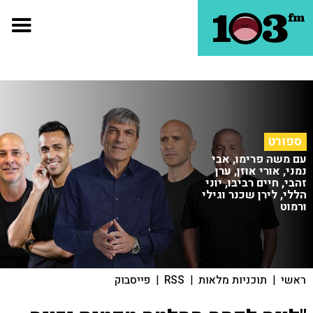
ספורט
עם משה פרימו, אבי
נמני, אורי אוזן, ערן
זהבי, חיים רביבו, יוני
הללי, לירן שכנר וגילי
ורמוט
ראשי
|
תוכניות מלאות
|
RSS
|
פייסבוק