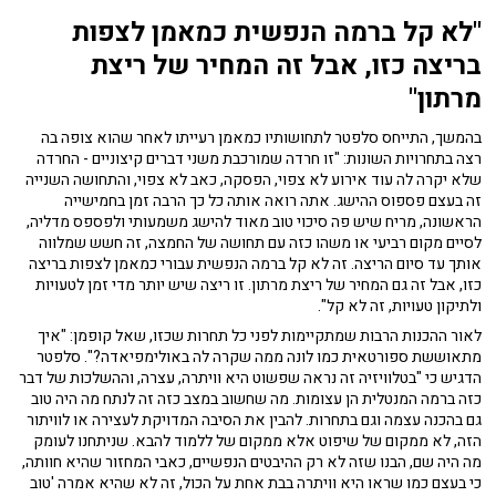
"לא קל ברמה הנפשית כמאמן לצפות
בריצה כזו, אבל זה המחיר של ריצת
מרתון"
בהמשך, התייחס סלפטר לתחושותיו כמאמן רעייתו לאחר שהוא צופה בה
רצה בתחרויות השונות: "זו חרדה שמורכבת משני דברים קיצוניים - החרדה
שלא יקרה לה עוד אירוע לא צפוי, הפסקה, כאב לא צפוי, והתחושה השנייה
זה בעצם פספוס ההישג. אתה רואה אותה כל כך הרבה זמן בחמישייה
הראשונה, מריח שיש פה סיכוי טוב מאוד להישג משמעותי ולפספס מדליה,
לסיים מקום רביעי או משהו כזה עם תחושה של החמצה, זה חשש שמלווה
אותך עד סיום הריצה. זה לא קל ברמה הנפשית עבורי כמאמן לצפות בריצה
כזו, אבל זה גם המחיר של ריצת מרתון. זו ריצה שיש יותר מדי זמן לטעויות
ולתיקון טעויות, זה לא קל".
לאור ההכנות הרבות שמתקיימות לפני כל תחרות שכזו, שאל קופמן: "איך
מתאוששת ספורטאית כמו לונה ממה שקרה לה באולימפיאדה?". סלפטר
הדגיש כי "בטלוויזיה זה נראה שפשוט היא וויתרה, עצרה, וההשלכות של דבר
כזה ברמה המנטלית הן עצומות. מה שחשוב במצב כזה זה לנתח מה היה טוב
גם בהכנה עצמה וגם בתחרות. להבין את הסיבה המדויקת לעצירה או לוויתור
הזה, לא ממקום של שיפוט אלא ממקום של ללמוד להבא. שניתחנו לעומק
מה היה שם, הבנו שזה לא רק ההיבטים הנפשיים, כאבי המחזור שהיא חוותה,
כי בעצם כמו שראו היא וויתרה בבת אחת על הכול, זה לא שהיא אמרה 'טוב