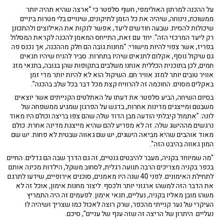
על ההכנה למרתון האולימפי, חשף סלפטר כי "ארצה שהיא תהיה יותר
ממשוכת, נינוחה, שיהיה את כל הזמן לתיקונים, שינויים בלי מטרות ביניים
שיכולות להסית. שבעה חודשים ליעד, אפשר לנקות את האילוצים ולהתכונן
רק ליעד המרכזי הזה". יחד עם זאת, התייחס המאמן להכנה לקראת המסלול
בפריז, אשר צפוי להיות מישורי: "מחנות גובה הם חלק מההכנה, אך נכנס פה
גם שיקול נוסף, אקלום לתנאים שיהיו בתחרות. סביר להניח שיהיו תנאים
חמים, לכן בתוכנית הכללית אנחנו משלבים בתקופות שהן בגובה, בתנאי מזג
אוויר טובים יותר למזג אוויר חם. השיקול הוא לא להיות יותר מדי זמן
באקלים מסוים. החוכמה זה להרוויח קצת מכל דבר בכל שלב בהכנה".
בסיום השיחה, הביע סלפטר את דעתו על האתלטים הקנייתים אשר יוצאים
משבטם ומייצגים מדינות אחרות, בדגש על הפרגון שמגיע ממשפחה של
לונה: "אתמול קיבלתי הודעה מבן הדוד שלה שהם צפו בריצה וכולם היו מאוד
נרגשים מההישג שלה. זה לא מפריע להם שהיא מייצגת מדינה אחרת. כולם
מאוד אוהבים שהיא מביאה הישגים, יש שם גאווה שבטית לא פחות. יש שם
המון גאווה בהיבט הזה".
"מה שמיוחד בקניה, מעבר להיבטים גנטיים, זה גם הדרך שבה הם גדלים. החיים
בכפר בקניה מצריכים הרבה תנועה רגלית, לסחוב משקל, הילדות מכינה אותם
לתחילת האימונים. לפני 40 שנה היו מאמנים, סוכנים אירופיים, שידעו לתרגם
את הדבר הזה למשהו ארגוני יותר ולכסף. ליצור מחנות אימון, אוכל זה לא
משהו מובן מאליו בקניה, נעליים, תנאי אימון. לפעמים זה היה התמריץ
העיקרי של נער קנייתי מהכפר, שרק רוצה לאכול כמו שצריך ושיהיה לו
נעליים. היתרון של הריצה זה שזה ענף של עניים", סיכם.