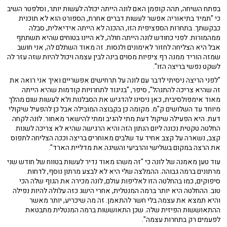
בפתח השיחה, תהה קופמן האם לונה הייתה יכולה לעשות יותר, וסלפטר השיב
כי "תמיד בתיאוריה אפשר לעשות דברים אחרת, הספורט הוא לא תוכנית
כבקשתך. בתחרות הספציפית הזו, ההכנה לא הייתה אידיאלית, סבלה
ממהמורות. לפני כחודש לונה הייתה חולה, לא היינו בטוחים שהיא תשתתף
אבל היא הצליחה לחזור לאימונים ולנסות. זה מאוד השתלם לה, אני חושב
שמזה הוריד ממנה רף ציפיות מסוים בינה לבין עצמה ויכול להיות שזה עזר לה
לשקט נפשי בריצה הזו".
"לפני הריצה ניסיתי לדבר עם לונה על תרחישים אפשריים ואיך אני רואה את
זה שהיא צריכה להתנהל", סיפר, "בניגוד לתחרויות קודמות שהיא הייתה
מאוד אימפולסיבית, כאן ניסינו להדגיש את הסבלנות ולא לעשות שום מהלך
מיוחד עד השלושים ק"מ. מקומה כן בקבוצה המובילה אבל כן להפעיל שיקולי
דעת. היא הפעילה שיקול דעת מתי להגיב ומתי להישאר מאחור. לונה לקחה
החלטה טקטית נכונה ליום הנתון הזה והיא הרגישה שהיא לא צריכה לשנות
קצב, נשארה על קצב אחיד עד שלבים מאוחרים בריצה וככה הצליחה לתפוס
את הרצה במקום בשלישי והרביעי והשיגה את מדליית הארד".
עוד טען מאמנה של לונה כי "זה משהו מאוד נדיר לעשות בטווח של חודש שני
מרתונים ברמה גבוהה. ההמלצה שלי היא לא לבצע מרתון נוסף, לדחות
סיפוקים, כמו בהחלטה הזו לאליפות עולם, לונה מכירה את הגוף שלה הכי
טוב. ההחלטה היא יותר ברמה המנטלית, אחרי הישג כזה עלולה להיות נפילה
והיא תמצא את עצמה בלי חשר להתאמן. זה מה שיכריע, יותר מאשר
ההתאוששות הפיזית שלה. שכן התאוששות ברמה המנטלית מתבטאת
לפעמים רק בתחרות עצמה".