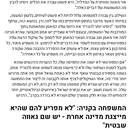
אני מאטה ומוותרת על המדליה', היא פשוט שברה את הכלים. ניסינו להבין
מה המשמעות של דברים כאלה".
השילוב בין עבודה למשפחה עלול להיות לא פשוט לעיתים, בלשון המעטה,
במיוחד כאשר מדובר בתחום תחרותיים כמו של לונה ודן. בנושא הזה, שיתף
סלפטר: "ניסינו יותר להגדיר את היחס שלנו כמאמן ומתאמנת בתוך
המורכבות של המשפחה, ובעצם לוודא שעדיין יש אמון מקצועי, שהיא מבינה
למה אני מאמן טוב עבורה ושאני כמאמן יכול לסמוך על שיקול הדעת שלה
כספורטאית עם נכונות לשפר את הדברים ולא להיפגע. זה משפיע מאוד, כל
מתח קטן באימון עצמו, אם לא עושים את ההפרדה וההבנה שמה שקורה
באימון נשאר באימון ולא נכנס הבייתה, זה משפיע על כל האווירה".
"אם הספורטאי לא ישנה את התפיסה שלו, כל ההערות והדגשים שהוא
מקבל לטובת השיפור שלו ולא כי מישהו מנסה לשפוט אותו ולהוריד אותו,
בשונה מספורט קבוצתי שאף אחד לא באמת שואל אותך מה אתה מרגיש
יותר מדי. פה, אחד השיקולים לצרף אותה לקבוצה זה ליצור את התחושה
הזו, שהיא תרגיש שהיא חלק ממשהו שזה לא רק היא, לא רק המשפחה
שלה. זה משהו חשוב. יש את נבחרת ישראל באירועים הבינלאומיים, יותר
להמחיש לה שהיא חלק ממערך שלם ושהיא לא בודדה בקרב", הדגיש.
המשפחה בקניה: "לא מפריע להם שהיא
מייצגת מדינה אחרת - יש שם גאווה
שבטית"