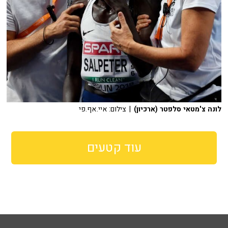
לונה צ'מטאי סלפטר (ארכיון)
| צילום: איי.אף.פי
עוד קטעים