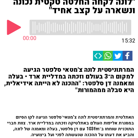
"לונה לקחה החלטה טקטית נכונה
ונשארה על קצב אחיד"
00:00
15:32
המרתוניסטית לונה צ'מטאי סלפטר הגיעה
למקום ה־3 בעולם וזכתה במדליית ארד • בעלה
ומאמנה דן סלפטר: "ההכנה לא הייתה אידיאלית,
היא סבלה ממהמורות"
האתלטית והמרתוניסטית לונה צ'מטאי־סלפטר הגיעה לקו הסיום
במסגרת אליפות העולם באתלטיקה וזכתה במדליית ארד. צוות חברי
התוכנית שוחחו ב־103fm עם דן סלפטר, בעלה ומאמנה של לונה,
והביע את דעתו על ההכנה שנעשתה לפני ועל ביצועיה.