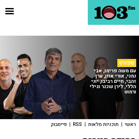
ספורט
עם משה פרימו, אבי
נמני, אורי אוזן, ערן
זהבי, חיים רביבו, יוני
הללי, לירן שכנר וגילי
ורמוט
ראשי
|
תוכניות מלאות
|
RSS
|
פייסבוק