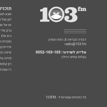
תוכניות fm
שבע תש
ינון מגל 
אראל סג"
ברק סרי 
גיא פלג
דבורה הנביאה 6, רמת השרון
תוכנית ה
radio@103.fm
איריס קו
עלייה לשידור: 0552-103-103
איפה הכ
בעלות שיחה רגילה
פנינה בת
רון קופמ
רז שכניק
כל הזכויות שמורות ל - 103FM