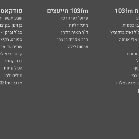
103
103fm מייעצים
פודקאסט
ע
פרופ' רפי קרסו
שבע תשע - 
ובן כספית
מיכל דליות
בן וינון, בקיצו
ל ואיל ברקוביץ'
ד"ר מאיה רוזמן
סג"ל וברקו -
ואלי אוחנה
הרב אפרים בן צבי
ספורט, בקיצו
שיחות לילה
שניים עד ארב
ספורט
קרסו יוצא לא
ל
ככה קמתי
סף
הכול פתוח - א
 צבי
מילים ולחן
ן ואריה אלדד
ארכיון 103fm