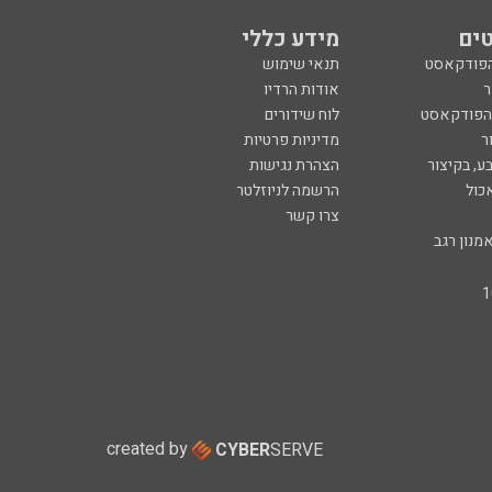
ים
מידע כללי
הפודקאסט
תנאי שימוש
ר
אודות הרדיו
 הפודקאסט
לוח שידורים
ר
מדיניות פרטיות
ע, בקיצור
הצהרת נגישות
כול
הרשמה לניוזלטר
צרו קשר
מנון רגב
created by
CYBER
SERVE