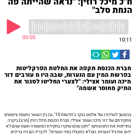
ח"כ מיכל רוזין: "נראה שהייתה פה
הנחת סלב"
00:00
10:11
חברת הכנסת תקפה את החלטת הפרקליטות
בפרשת המין עם הנערות, שבה היו מ עורבים דור
מיכה ועומר אצילי: "לצערי החליטו לסגור את
התיק מחוסר אשמה"
בהמשך לשידורו של אלמוג בוקר ב'חדשות 13', ובו בין השאר נחשפו ציטוטים
מחקירתם של דור מיכה ועומר אצילי, חברת הכנסת מיכל רוזין (מרצ) ביקרה
בחריפות את התנהגותם: "יתכן שהם שיקרו בחקירת המשטרה וטענו שהם לא
ידעו את גיל הנערות. הם לא התנצלו בפני הנערות". לדבריה הם היו צריכים