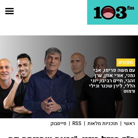
ספורט
עם משה פרימו, אבי
נמני, אורי אוזן, ערן
זהבי, חיים רביבו, יוני
הללי, לירן שכנר וגילי
ורמוט
ראשי
|
תוכניות מלאות
|
RSS
|
פייסבוק