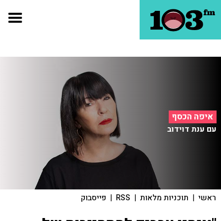
איפה הכסף
עם ענת דוידוב
ראשי
|
תוכניות מלאות
|
RSS
|
פייסבוק