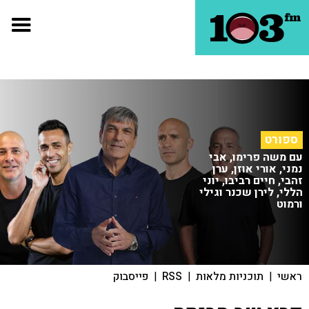
ספורט
עם משה פרימו, אבי
נמני, אורי אוזן, ערן
זהבי, חיים רביבו, יוני
הללי, לירן שכנר וגילי
ורמוט
ראשי
|
תוכניות מלאות
|
RSS
|
פייסבוק