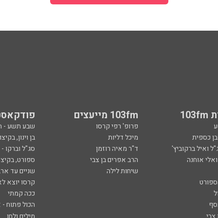
103
103fm מייעצים
פודקאסט
ע
פרופ' רפי קרסו
שבע תשע - 
ובן כספית
מיכל דליות
בן וינון, בקיצו
ל ואיל ברקוביץ'
ד"ר מאיה רוזמן
סג"ל וברקו -
ואלי אוחנה
הרב אפרים בן צבי
ספורט, בקיצו
שיחות לילה
שניים עד ארב
ספורט
קרסו יוצא לא
ל
ככה קמתי
סף
הכול פתוח - א
 צבי
מילים ולחן