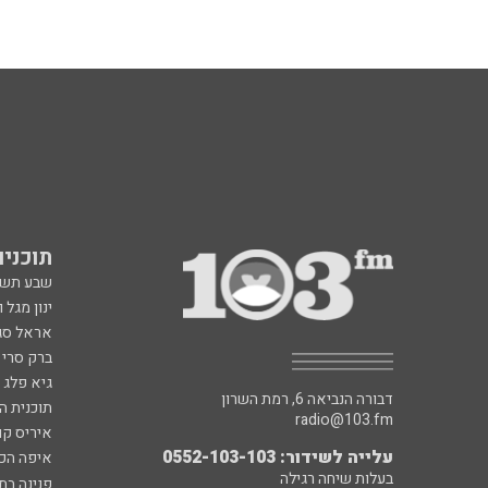
תוכניות fm
שבע תש
ינון מגל 
אראל סג"
ברק סרי 
גיא פלג
דבורה הנביאה 6, רמת השרון
תוכנית ה
radio@103.fm
איריס קו
עלייה לשידור: 0552-103-103
איפה הכ
בעלות שיחה רגילה
פנינה בת