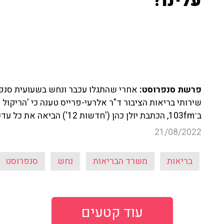
עלינו?"
פרשת סנפרוסט:
אחרי שהתגלו עכבר ונחש בשעועית סנפר
שירותי בריאות הציבור ד"ר אלרעי-פרייס טענה כי 'הריקול 
ב־103fm, הכתבת יולן כהן ('חדשות 12') הביאה את כל עדכונים האחרונים והביעה את דעתה בנושא.
21/08/2022
בריאות
משרד הבריאות
נחש
סנפרוסט
עוד קטעים