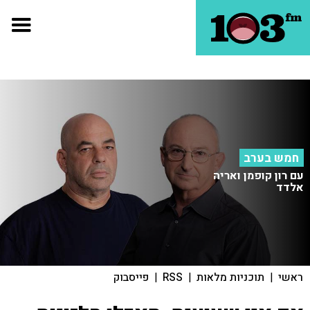
חמש בערב
עם רון קופמן ואריה
אלדד
ראשי
|
תוכניות מלאות
|
RSS
|
פייסבוק