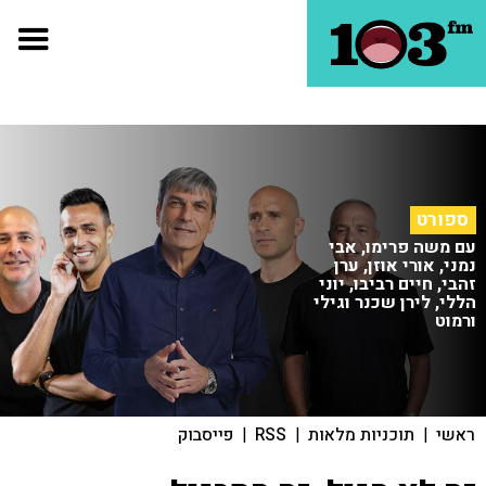
ספורט
עם משה פרימו, אבי
נמני, אורי אוזן, ערן
זהבי, חיים רביבו, יוני
הללי, לירן שכנר וגילי
ורמוט
ראשי
|
תוכניות מלאות
|
RSS
|
פייסבוק