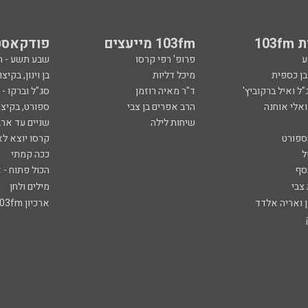
103
103fm מייעצים
פודקאסט
ע
פרופ' רפי קרסו
שבע תשע - 
ובן כספית
מיכל דליות
בן וינון, בקיצו
ל ואיל ברקוביץ'
ד"ר מאיה רוזמן
סג"ל וברקו -
ואלי אוחנה
הרב אפרים בן צבי
ספורט, בקיצו
שיחות לילה
שניים עד ארב
ספורט
קרסו יוצא לא
ל
ככה קמתי
סף
הכול פתוח - א
 צבי
מילים ולחן
ן ואריה אלדד
ארכיון 103fm