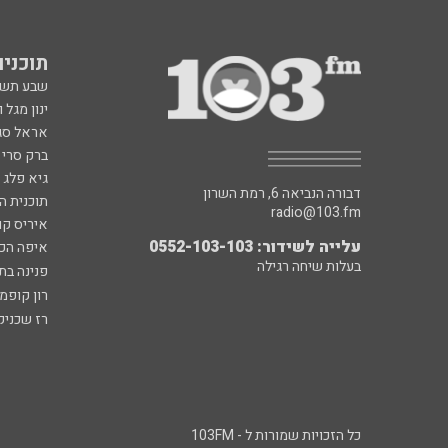
תוכניות fm
שבע תש
ינון מגל 
אראל סג"
ברק סרי 
גיא פלג
דבורה הנביאה 6, רמת השרון
תוכנית ה
radio@103.fm
איריס קו
עלייה לשידור: 0552-103-103
איפה הכ
בעלות שיחה רגילה
פנינה בת
רון קופמ
רז שכניק
כל הזכויות שמורות ל - 103FM