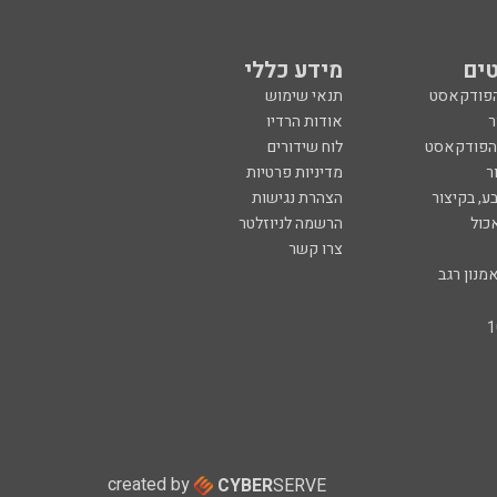
ים
מידע כללי
הפודקאסט
תנאי שימוש
ר
אודות הרדיו
 הפודקאסט
לוח שידורים
ר
מדיניות פרטיות
ע, בקיצור
הצהרת נגישות
כול
הרשמה לניוזלטר
צרו קשר
מנון רגב
created by
CYBER
SERVE