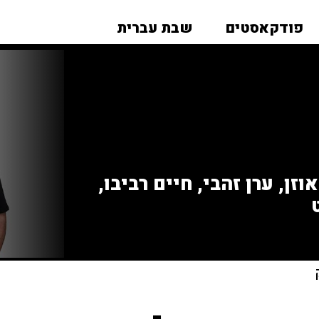
פודקאסטים
שבת עברית
זן, ערן זהבי, חיים רביבו,