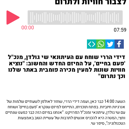
לצבור חוויות ולתרום
00:00
07:59
דידי הררי שוחח עם העיתונאי שי גולדן, מנכ"ל
'פעם בחיים', על המיזם החדש והחשוב: "נוציא
חוויות שונות למעין מכירה פומבית באתר שלנו
וכך נתרום"
השעה 14:00 כבר כאן, ועמה דידי הררי, שחזר לאולפן לשעתיים שלמות של
אנרגיות חיוביות. בפתח תוכניתו, התייחס למיזם שנקרא 'פעם בחיים' ושוחח
עם שי גולדן, עיתונאי ומנכ"ל הפרויקט. "אנחנו במיזם הזה כבר כמעט שנתיים
וחצי, המטרה היא להכניס אנשים לתרבות של עשיית הטוב באמצעות
הטכנולוגיה", סיפר שי.