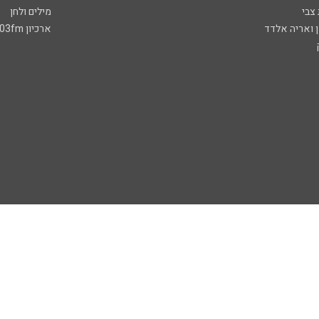
 צבי
מילים ולחן
ן ואריה אלדד
ארכיון 103fm