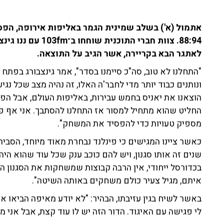
אתמול (א') בשלב שמינית הגמר באליפות אירופה, הפסי
88:94. צוות חברי הת
לאתגר הבא בקריירה, אשר הגיב על התוצאה.
"התחלנו לא טוב, סה"כ סיימנו בסדר", אמר גינצבורג בפת
ונותנים כבוד יותר מדי לחבר'ה האלו, זה נהיה מצב שכל נ
הוצאנו את יאניס בחמש עבירות, באליפות העולם, אבל ה
החליט שהוא מתחיל למסור אז התחלנו להסתבך. אני אף פ
מספיק טעויות כדי להפסיד את המשחק".
כאשר ציינו המגישים כי פינלנד נבחרת מאוד מיוחד, הסביר 
שנים זה אותו סגנון, ויש להם כוכב ענק שכל עוד שהוא היה
בכדורסל ייחודי, אין הרבה קבוצות שמשחקות את הסגנון 
איתם, מגיל צעיר כולם משחקים באותה השיטה".
באשר לשיח בגין עזיבתו, הבהיר: "לא יודע מאיפה הביאו את ז
לי פגישה עם האיגוד. הדור הזה יש לו עוד קצת, אבל אני מ