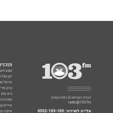
תוכניות fm
שבע תש
ינון מגל 
אראל סג"
ברק סרי 
גיא פלג
דבורה הנביאה 6, רמת השרון
תוכנית ה
radio@103.fm
איריס קו
עלייה לשידור: 0552-103-103
איפה הכ