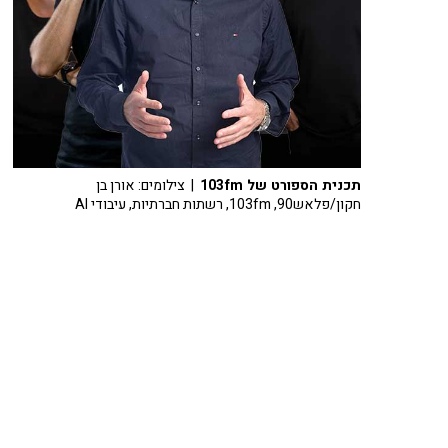
תכנית הספורט של 103fm
| צילומים: אורן בן
חקון/פלאש90, 103fm, רשתות חברתיות, עיבודי AI