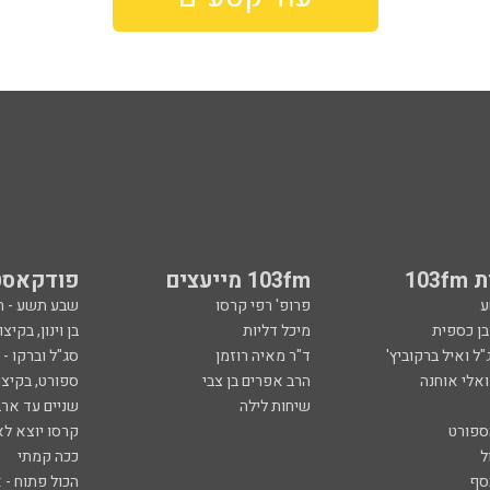
103
103fm מייעצים
פודקאסט
ע
פרופ' רפי קרסו
שבע תשע - 
ובן כספית
מיכל דליות
בן וינון, בקיצו
ל ואיל ברקוביץ'
ד"ר מאיה רוזמן
סג"ל וברקו -
ואלי אוחנה
הרב אפרים בן צבי
ספורט, בקיצו
שיחות לילה
שניים עד ארב
ספורט
קרסו יוצא לא
ל
ככה קמתי
סף
הכול פתוח - א