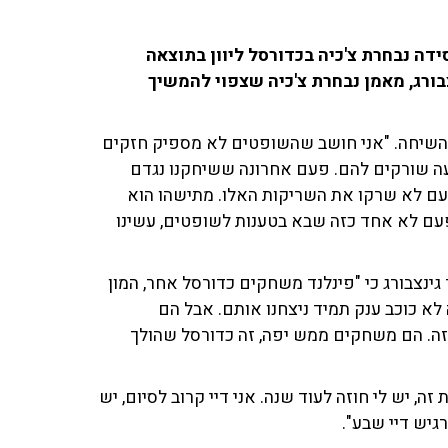
דה נבחרת צ'כיה בכדורסל ליוון בתוצאה
וכנית שוחחו ב־103fm עם ננו גינצבורג, מאמן נבחרת צ'כיה שצפוי להמשיך
ח השיחה. "אני חושב שהשופטים לא מספיק חזקים
גיעה שורקים להם. פעם אחרונה ששיחקנו נגדם
פעם לא שרקו את השריקות האלו. מתישהו הוא
עם לא אחד כזה שבא בטענות לשופטים, עשינו
גינצבורג כי "פינלנד משחקים כדורסל אחר, המון
 לא כוכב ענק תמיד ניצחנו אותם. אבל הם
הזה. הם משחקים ממש יפה, זה כדורסל שהולך
ה, יש לי חוזה לעוד שנה. אני דיי קרוב לסיום, יש
רגיש דיי שבע".