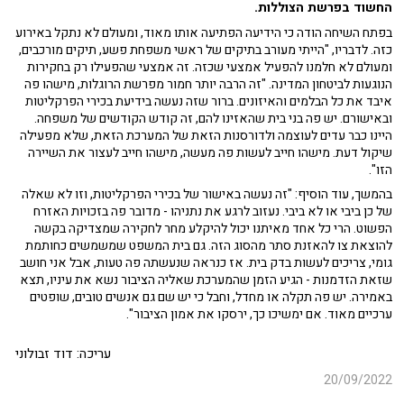
החשוד בפרשת הצוללות.
בפתח השיחה הודה כי הידיעה הפתיעה אותו מאוד, ומעולם לא נתקל באירוע
כזה. לדבריו, "הייתי מעורב בתיקים של ראשי משפחת פשע, תיקים מורכבים,
ומעולם לא חלמנו להפעיל אמצעי שכזה. זה אמצעי שהפעילו רק בחקירות
הנוגעות לביטחון המדינה. "זה הרבה יותר חמור מפרשת הרוגלות, מישהו פה
איבד את כל הבלמים והאיזונים. ברור שזה נעשה בידיעת בכירי הפרקליטות
ובאישורם. יש פה בני בית שהאזינו להם, זה קודש הקודשים של משפחה.
היינו כבר עדים לעוצמה ולדורסנות הזאת של המערכת הזאת, שלא מפעילה
שיקול דעת. מישהו חייב לעשות פה מעשה, מישהו חייב לעצור את השיירה
הזו".
בהמשך, עוד הוסיף: "זה נעשה באישור של בכירי הפרקליטות, וזו לא שאלה
של כן ביבי או לא ביבי. נעזוב לרגע את נתניהו - מדובר פה בזכויות האזרח
הפשוט. הרי כל אחד מאיתנו יכול להיקלע מחר לחקירה שמצדיקה בקשה
להוצאת צו להאזנת סתר מהסוג הזה. גם בית המשפט שמשמשים כחותמת
גומי, צריכים לעשות בדק בית. אז כנראה שנעשתה פה טעות, אבל אני חושב
שזאת הזדמנות - הגיע הזמן שהמערכת שאליה הציבור נשא את עיניו, תצא
באמירה. יש פה תקלה או מחדל, וחבל כי יש שם גם אנשים טובים, שופטים
ערכיים מאוד. אם ימשיכו כך, ירסקו את אמון הציבור".
עריכה: דוד זבולוני
20/09/2022