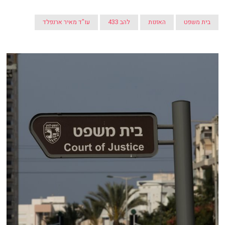
בית משפט
האזנות
להב 433
עו"ד מאיר ארנפלד