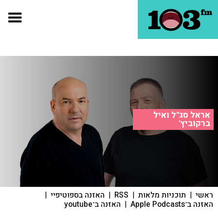
אראל סג"ל ואיל
ברקוביץ'
ראשי
|
תוכניות מלאות
|
RSS
|
האזנה בספוטיפיי
|
האזנה ב־Apple Podcasts
|
האזנה ב־youtube