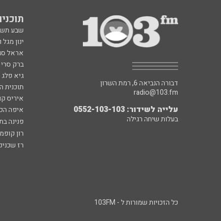
תוכניות fm
שבע תש
ינון מגל 
אראל סג"
ברק סרי 
גיא פלג
דבורה הנביאה 6, רמת השרון
תוכנית ה
radio@103.fm
איריס קו
עלייה לשידור: 0552-103-103
איפה הכ
בעלות שיחה רגילה
פנינה בת
רון קופמ
רז שכניק
כל הזכויות שמורות ל - 103FM