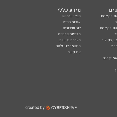
ים
מידע כללי
הפודקאסט
תנאי שימוש
ר
אודות הרדיו
 הפודקאסט
לוח שידורים
ר
מדיניות פרטיות
ע, בקיצור
הצהרת נגישות
כול
הרשמה לניוזלטר
צרו קשר
מנון רגב
created by
CYBER
SERVE