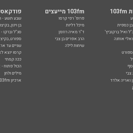
103
103fm מייעצים
פודקאסט
ע
פרופ' רפי קרסו
שבע תשע - 
ובן כספית
מיכל דליות
בן וינון, בקיצו
ל ואיל ברקוביץ'
ד"ר מאיה רוזמן
סג"ל וברקו -
ואלי אוחנה
הרב אפרים בן צבי
ספורט, בקיצו
שיחות לילה
שניים עד ארב
ספורט
קרסו יוצא לא
ל
ככה קמתי
סף
הכול פתוח - א
 צבי
מילים ולחן
ן ואריה אלדד
ארכיון 103fm