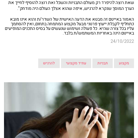
שאת רוצה להיפרד רק מעולם התבניות והשכל ואת רוצה להוסיף לחייך את
הערך המוסך שנקרא להרגיש, איפה שהוא אצלך העולם היה מודחק".
האמור באייטם זה מבטא את הדעה האישית של השדר/ת והוא אינו מובא
כתחליף לקבלת ייעוץ פרטני מבעל מקצוע המתמחה בתחום, ואין להסתמך
עליו בכל צורה שהיא. כל פעולה ושימוש שנעשים על בסיס התכנים המופיעים
באייטם הינה באחריות המשתמש/ת בלבד.
24/10/2022
מקצוע
תבניות
עתיד מקצועי
להרגיש