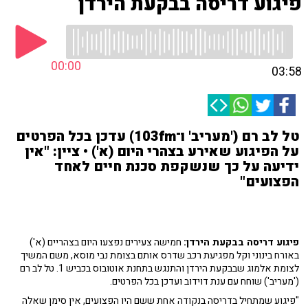
פיגוע דריסה בבקעת הירדן
00:00
03:58
טל לב רם ('מעריב' ו־103fm) עדכן בכל הפרטים
על הפיגוע שאירע בצהרי היום (א') • ציין: "אין
ידיעה על כך שנשקפת סכנת חיים לאחד
הפצועים"
פיגוע דריסה בבקעת הירדן:
חמישה צעירים נפצעו היום בצהריים (א')
באורח בינוני וקל מפגיעת רכב שדרס אותם בצומת נבי מוסא, משם המשיך
לצומת אלמוג שבבקעת הירדן והתנגש בתחנת אוטובוס בכביש 1. טל לב רם
('מעריב') שוחח עם ענת דוידוב ועדכן בכל הפרטים.
"פיגוע שמתחיל בדריסה בנקודה אחת ששם היו הפצועים, אין סימן שאלה