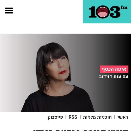
איפה הכסף
עם ענת דוידוב
ראשי
|
תוכניות מלאות
|
RSS
|
פייסבוק