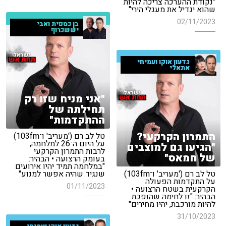
"נקודת ההערכה צריכה להיות
שהוא יגדיל את מעגלי הירי"
02/11/2023
בן כספית ואבי
יששכרוף
גדעון אוקו ועמיחי
אתאלי
"אני מניח שזו רק
תחילתה של
ההתקדמות"
התמרון הקרקעי?
טל לב רם ('מעריב' ו־103fm)
על היום ה־26 למלחמה,
"הגיעו גם למוצבים
לרבות התמרון הקרקעי
של חמאס"
בעומק הרצועה • הבהיר:
"במלחמה תמיד יהיו אירועים
טל לב רם ('מעריב' ו־103fm)
שנגיד שהיה אפשר למנוע"
על התקדמות הפעולה
01/11/2023
הקרקעית בשטח הרצועה •
הבהיר: "זו לחימה שהופכת
להיות מורכבת, יהיו מחירים"
31/10/2023