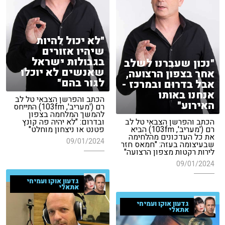
"לא יכול להיות
שיהיו אזורים
בגבולות ישראל
"נכון שעברנו לשלב
שאנשים לא יוכלו
אחר בצפון הרצועה,
לגור בהם"
אבל בדרום ובמרכז -
אנחנו באותו
הכתב והפרשן הצבאי טל לב
האירוע"
רם ('מעריב', 103fm) התייחס
להמשך המלחמה בצפון
הכתב והפרשן הצבאי טל לב
ובדרום: "לא יהיה פה קונץ
רם ('מעריב', 103fm) הביא
פטנט או ניצחון מוחלט"
את כל העדכונים מהלחימה
09/01/2024
שבעיצומה בעזה: "חמאס חזר
לירות רקטות מצפון הרצועה"
09/01/2024
גדעון אוקו ועמיחי
אתאלי
גדעון אוקו ועמיחי
אתאלי