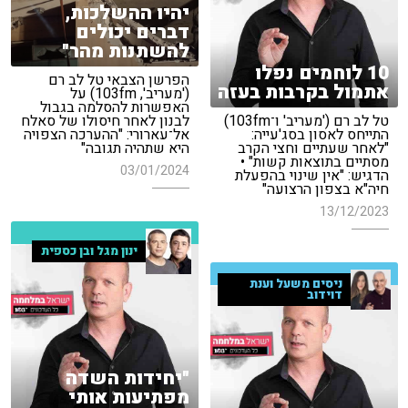
יהיו ההשלכות,
דברים יכולים
להשתנות מהר"
10 לוחמים נפלו
הפרשן הצבאי טל לב רם
אתמול בקרבות בעזה
('מעריב', 103fm) על
האפשרות להסלמה בגבול
טל לב רם ('מעריב' ו־103fm)
לבנון לאחר חיסולו של סאלח
התייחס לאסון בסג'עייה:
אל־עארורי: "ההערכה הצפויה
"לאחר שעתיים וחצי הקרב
היא שתהיה תגובה"
מסתיים בתוצאות קשות" •
03/01/2024
הדגיש: "אין שינוי בהפעלת
חיה"א בצפון הרצועה"
13/12/2023
ינון מגל ובן כספית
ניסים משעל וענת
דוידוב
"יחידות השדה
מפתיעות אותי