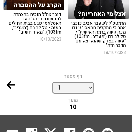
הקרב על ההסברה
אצל מי האחריות?
דובר צה"ל הוכיח בהצהרה
לתקשורת כי הג'יהאד
הרמטכ"ל לשעבר אביב כוכבי
האסלאמי פגע בבית החולים
אמר כי מתקפת חמאס "זו גם
בעזה • טל לב רם ('מעריב',
מכה קשה ברמה האישית" •
103fm): "מאוד חשוב"
טל לב רם ('מעריב', 103fm):
18/10/2023
"עשה בצדק שהוא יצא עם
הדבר הזה"
18/10/2023
דף מספר
מתוך
10