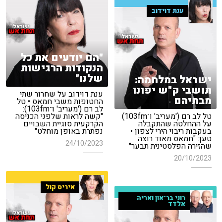
ענת דוידוב
"הם יודעים את כל
הנקודות הרגישות
שלנו"
ישראל במלחמה:
תושבי ק"ש יפונו
ענת דוידוב על שחרור שתי
מבתיהם
החטופות משבי חמאס • טל
לב רם ('מעריב' ו־103fm):
טל לב רם ('מעריב' ו־103fm)
"קשה לראות שלפני הכניסה
על ההחלטה שהתקבלה
הקרקעית סוגיית השבויים
בעקבות ריבוי הירי לצפון •
נפתרת באופן מוחלט"
טען: "חמאס מאוד רוצה
24/10/2023
שהזירה הפלסטינית תבער"
20/10/2023
איריס קול
רוני בר־און ואריה
אלדד