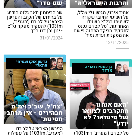
ותרבות הישראלית"
שם סדר"
אמיר איבגי, מגיש גלי צה"ל,
שר הביטחון יואב גלנט הודיע
על השינוי החיובי שקורה
על בחירתו של הכתב והפרשן
לשיטתו בגל"צ בשנים
הצבאי טל לב רם ('מעריב',
האחרונות: "טל לב רם נכנס
103fm) לתפקיד מפקד גל"צ
לתפקיד מפקד התחנה ויישם
• ינון ובן דנו בכך
את מסקנות ועדת זמיר"
31/01/2024
13/11/2025
גדעון אוקו ועמיחי
אתאלי
בן כספית ואריה
אלדד
"האם אנחנו
"צה"ל, שב"כ וימ"מ
מתקרבים לצוואר
מבהירים - אין מרחב
של סינוואר? לא
חסינות"
יודע"
הפרשן הצבאי טל לב רם
טל לב רם ('מעריב' ו־103fm)
('מעריב', 103fm) על פעילות