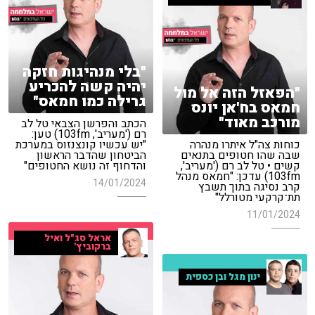
"בלי מנהיגות חזקה
יהיה קשה להכריע
"הפאזל הזה אל מול
גרילה כמו חמאס"
חמאס בח'אן יונס
מורכב מאוד"
הכתב והפרשן הצבאי טל לב
רם ('מעריב', 103fm) טען:
כוחות צה"ל איתרו מנהרה
"יש עכשיו קונצנזוס במערכת
שבה שהו חטופים בתנאים
הביטחון שהדבר הראשון
קשים • טל לב רם ('מעריב',
והדחוף זה נושא החטופים"
103fm) עדכן: "חמאס מנהל
14/01/2024
קרב נסיגה בתוך תשבץ
תת־קרקעי מטורלל"
11/01/2024
אראל סג"ל ואיל
ברקוביץ'
ינון מגל ובן כספית