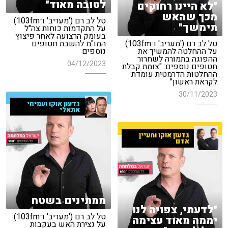
לטובה מאוד"
"לא היינו רחוקים
מכך שהאש
טל לב רם ('מעריב' ו־103fm)
תימשך"
על התקדמות כוחות צה"ל
בעומק הרצועה לאחר פיצוץ
טל לב רם ('מעריב' ו־103fm)
המו"מ להשבת חטופים
על ההחלטה להמשיך את
נוספים
ההפוגה בתמורה לשחרור
04/12/2023
חטופים נוספים: "צומת קבלת
ההחלטות הדרמטית עומדת
לקראת ראשון"
30/11/2023
גדעון אוקו ועמיחי
אתאלי
גדעון אוקו ומעיין
אדם
ממתינים בשטח
"לדעתי, צפויה לנו
טל לב רם ('מעריב' ו־103fm)
יממה מאוד עצימה
על נצירת האש בעקבות