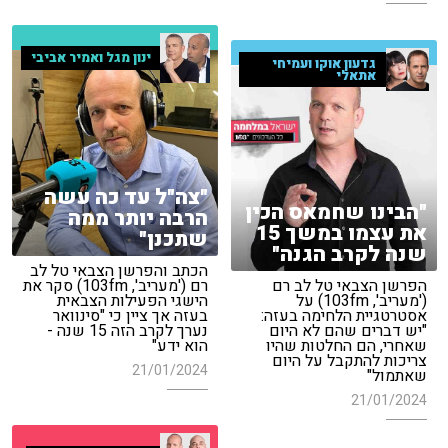
ינון מגל ואמיר אביבי
גדעון אוקו ועמיחי
אתאלי
"צה"ל עד כה עשה
"הבינו שחמאס הכין
הרבה יותר ממה
את עצמו במשך 15
שתכנן"
שנה לקרב הגנה"
הכתב והפרשן הצבאי טל לב
הפרשן הצבאי טל לב רם
רם ('מעריב', 103fm) סקר את
('מעריב', 103fm) על
הישגי הפעילות הצבאית
אסטרטגיית הלחימה בעזה:
בעזה אך ציין כי "סינוואר
"יש דברים שהם לא היום
נערך לקרב הזה 15 שנה -
שאחרי, הם החלטות שהיו
הוא ידע"
צריכות להתקבל על היום
21/01/2024
שאתמול"
21/01/2024