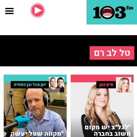
טל לב רם
סיון כהן
ינון מגל ובן כספית
"לגל"צ יש מקום
חשוב בחברה
"מקווה שטל יעשה