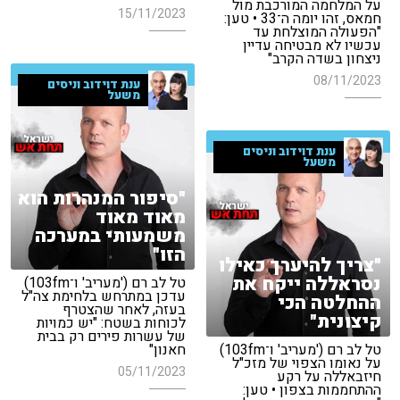
על המלחמה המורכבת מול
15/11/2023
חמאס, זהו יומה ה־33 • טען:
"הפעולה המוצלחת עד
עכשיו לא מבטיחה עדיין
ניצחון בשדה הקרב"
08/11/2023
ענת דוידוב וניסים
משעל
ענת דוידוב וניסים
משעל
"סיפור המנהרות הוא
מאוד מאוד
משמעותי במערכה
הזו"
"צריך להיערך כאילו
נסראללה ייקח את
טל לב רם ('מעריב' ו־103fm)
עדכן במתרחש בלחימת צה"ל
ההחלטה הכי
בעזה, לאחר שהצטרף
קיצונית"
לכוחות בשטח: "יש כמויות
של עשרות פירים רק בבית
טל לב רם ('מעריב' ו־103fm)
חאנון"
על נאומו הצפוי של מזכ"ל
05/11/2023
חיזבאללה על רקע
ההתחממות בצפון • טען: