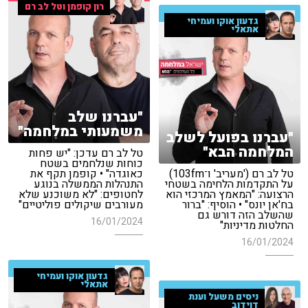
רון קופמן וטל לב רם
גדעון אוקו ועמיחי
אתאלי
"עברנו שלב
משמעותי במלחמה"
"עברנו בפועל לשלב
המלחמה הבא"
טל לב רם עדכן: "יש פחות
כוחות שנלחמים בשטח
טל לב רם ('מעריב' ו־103fm)
כאוגדה" • קופמן תקף את
על התקדמות הלחימה בשטחי
התנהלות הממשלה בנוגע
הרצועה: "המאמץ המרכזי הוא
לחטופים: "לא משוכנע שלא
בח'אן יונס" • הוסיף: "ברור
מעורבים שיקולים פוליטיים"
שהשלב הזה דורש גם
16/01/2024
החלטות מדיניות"
16/01/2024
גדעון אוקו ועמיחי
אתאלי
ניסים משעל וענת
דוידוב