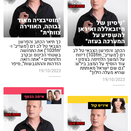
"מוטיבציה מאוד
"ניסיון של
גבוהה, האווירה
חיזבאללה ואיראן
צוותית"
להשפיע על
המערכה בעזה"
כך תיאר הכתב והפרשן
הצבאי טל לב רם ('מעריב' ו-
הכתב והפרשן הצבאי טל לב
'103fm') את התחושה
רם ('מעריב', 103fm) דיווח
בשטחי הכינוס ובקרב
על המשך הלחימה בצפון •
הלוחמים • "אתה רואה
עוד הוסיף על המצב ביו"ש:
הזדהות וההתגבשות", סיפר
"גם שם ישראל מאותתת
19/10/2023
שהיא מעלה הילוך"
19/10/2023
איפה הכסף
איריס קול