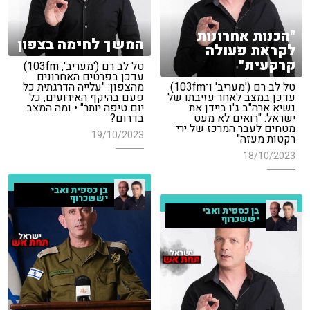
"הכנות אחרונות
המשך לחימה בצפון
לקראת פעולה
קרקעית"
טל לב רם ('מעריב', 103fm)
עדכן בפרטים האחרונים
טל לב רם ('מעריב' ו־103fm)
מהצפון: "עלייה הדרגתית כל
עדכן במצב לאחר עזיבתו של
פעם בהיקף האירועים, כל
נשיא ארה"ב ג'ו ביידן את
יום טיפה יותר" • ומה המצב
ישראל: "רואים לא מעט
בדרום?
מטחים לעבר המרכז של ירי
19/10/2023
רקטות מעזה"
18/10/2023
בן כספית ואבי
יששכרוף
בן כספית ואבי
יששכרוף