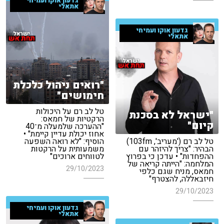
גדעון אוקו ועמיחי
אתאלי
גדעון אוקו ועמיחי
אתאלי
"רואים ניהול כלכלת
חימושים"
טל לב רם על היכולות
"ישראל לא בסכנת
הרקטיות של חמאס:
קיום"
"ההערכה שלמעלה מ־40
אחוז יכולת עדיין קיימת" •
טל לב רם ('מעריב', 103fm)
הוסיף: "לא רואה השפעה
הבהיר: "צריך להיזהר עם
משמעותית על הרקטות
ההפחדות" • עדכן כי בפרוץ
לטווחים ארוכים"
המלחמה: "הייתה קריאה של
29/10/2023
חמאס, מניח שגם כלפי
חיזבאללה, להצטרף"
29/10/2023
גדעון אוקו ועמיחי
אתאלי