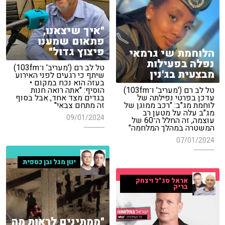
"איך שיצאנו,
פתאום שמענו
פיצוץ גדול"
הלוחמת שי גרמאי
נפלה בפעילות
טל לב רם ('מעריב' ו־103fm)
מבצעית בג'נין
שיתף כי רגעים לפני האירוע
בעזה הוא נכח במקום •
טל לב רם ('מעריב' ו־103fm)
הוסיף: "אתה רואה חנות
עדכן בפרטי נפילתה של
בגדים מצד אחד, אבל בסוף
לוחמת מג"ב: "רכב ממוגן של
זה מתחם צבאי"
מג"ב עלה על מטען רב
09/01/2024
עוצמה, זה החלל ה־60 של
המשטרה במהלך המלחמה"
07/01/2024
ינון מגל ובן כספית
אראל סג"ל ויצחק
בריק
"ממתינים לראות מה