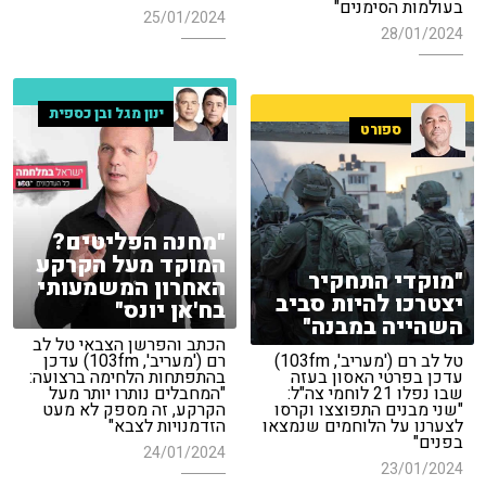
בעולמות הסימנים"
25/01/2024
28/01/2024
ינון מגל ובן כספית
ספורט
"מחנה הפליטים?
המוקד מעל הקרקע
"מוקדי התחקיר
האחרון המשמעותי
יצטרכו להיות סביב
בח'אן יונס"
השהייה במבנה"
הכתב והפרשן הצבאי טל לב
טל לב רם ('מעריב', 103fm)
רם ('מעריב', 103fm) עדכן
עדכן בפרטי האסון בעזה
בהתפתחות הלחימה ברצועה:
שבו נפלו 21 לוחמי צה"ל:
"המחבלים נותרו יותר מעל
"שני מבנים התפוצצו וקרסו
הקרקע, זה מספק לא מעט
לצערנו על הלוחמים שנמצאו
הזדמנויות לצבא"
בפנים"
24/01/2024
23/01/2024