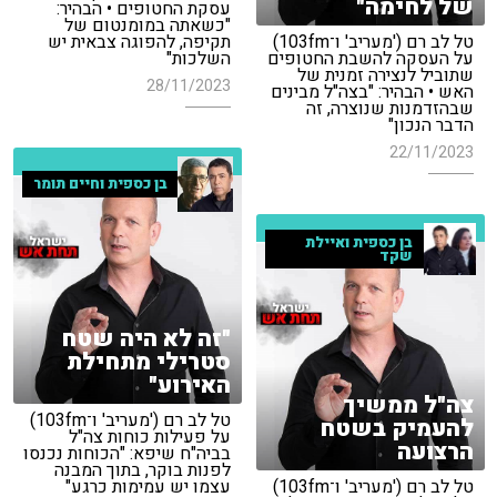
של לחימה"
עסקת החטופים • הבהיר:
"כשאתה במומנטום של
טל לב רם ('מעריב' ו־103fm)
תקיפה, להפוגה צבאית יש
על העסקה להשבת החטופים
השלכות"
שתוביל לנצירה זמנית של
28/11/2023
האש • הבהיר: "בצה"ל מבינים
שבהזדמנות שנוצרה, זה
הדבר הנכון"
22/11/2023
בן כספית וחיים תומר
בן כספית ואיילת
שקד
"זה לא היה שטח
סטרילי מתחילת
האירוע"
צה"ל ממשיך
טל לב רם ('מעריב' ו־103fm)
להעמיק בשטח
על פעילות כוחות צה"ל
הרצועה
בביה"ח שיפא: "הכוחות נכנסו
לפנות בוקר, בתוך המבנה
טל לב רם ('מעריב' ו־103fm)
עצמו יש עמימות כרגע"