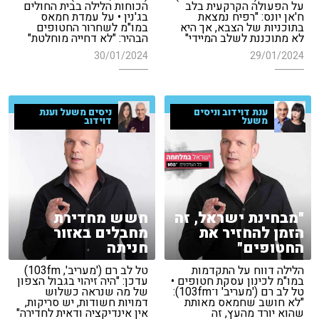
על הפעולה הקרקעית בלב
הכוחות הלילה בבית החולים
ח'אן יונס: "רפיח נמצאת
בג'נין • על עמדת חמאס
בתוכניות של הצבא, אך היא
במו"מ לשחרור החטופים
לא מתוכננת לשלב המיידי"
הבהיר: "לא דחייה מוחלטת"
30/01/2024
29/01/2024
ענת דוידוב וניסים
ניסים משעל וענת
משעל
דוידוב
"מבחינת ישראל, זה
חשש מחדירת
הזמן להחזיר את
מחבלים באזור
החטופים"
חניתה
הלילה דווח על התקדמות
טל לב רם ('מעריב', 103fm)
במו"מ לכינון עסקת חטופים •
עדכן: "היה זיהוי בגבול הצפון
טל לב רם ('מעריב' ו־103fm):
של מה שנראה כשלוש
"לא חושב שחמאס מאותת
דמויות חשודות, יש סריקות,
שהוא יורד מהעץ, זה
אין אינדיקציה ודאית לחדירה"