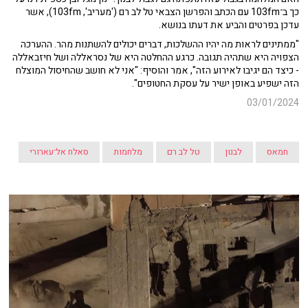
כך ב־103fm עם הכתב והפרשן הצבאי טל לב רם ('מעריב', 103fm), אשר
עדכן בפרטים והביע את דעתו בנושא.
"ממתינים לראות מה יהיו ההשלכות, דברים יכולים להשתנות מהר. ההערכה
הצפויה היא שתהיה תגובה. כרגע ההחלטה היא של נסראללה ושל חיזבאללה
- כיצד הם יגיבו לאירוע הזה", אמר והוסיף: "אני לא חושב שהחיסול המוצלח
הזה ישפיע באופן ישיר על עסקת החטופים".
03/01/2024
חמאס
לבנון
טל לב רם
מלחמות
סאלח אל־עארורי