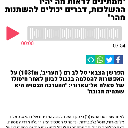
"ממתינים לראות מה יהיו
ההשלכות, דברים יכולים להשתנות
מהר"
00:00
07:54
הפרשן הצבאי טל לב רם ('מעריב', 103fm) על
האפשרות להסלמה בגבול לבנון לאחר חיסולו
של סאלח אל־עארורי: "ההערכה הצפויה היא
שתהיה תגובה"
לאחר שפורסם אמש (ג') כי סגן ראש הלשכה המדינית של חמאס, סאלח
אל־עארורי, חוסל בלב ביירות - נדמה כי הסכסוך האזורי עלה מדרגה נוספת.
האם המלחמה בגבול עזה תתפתח גם לגבול לבנון? ינון מגל ובן כספית דנו על