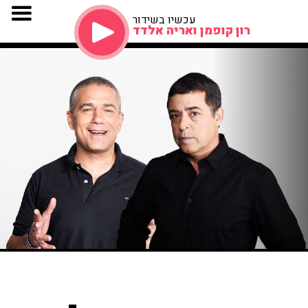
עכשיו בשידור
רון קופמן ואריה אלדד