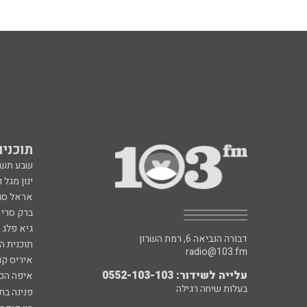
תוכניות fm
שבע תש
ינון מגל 
אראל סג"
ברק סרי 
גיא פלג
דבורה הנביאה 6, רמת השרון
תוכנית ה
radio@103.fm
איריס קו
עלייה לשידור: 0552-103-103
איפה הכ
בעלות שיחה רגילה
פנינה בת