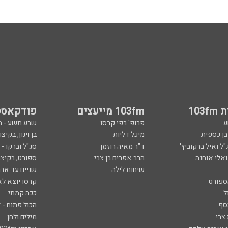
103
103fm מייעצים
פודקאסט
ע
פרופ' רפי קרסו
שבע תשע - 
ובן כספית
מיכל דליות
בן וינון, בקיצו
ל ואיל ברקוביץ'
ד"ר מאיה רוזמן
סג"ל וברקו -
ואלי אוחנה
הרב אפרים בן צבי
ספורט, בקיצו
שיחות לילה
שניים עד ארב
ספורט
קרסו יוצא לא
ל
ככה קמתי
סף
הכול פתוח - א
 צבי
מילים ולחן