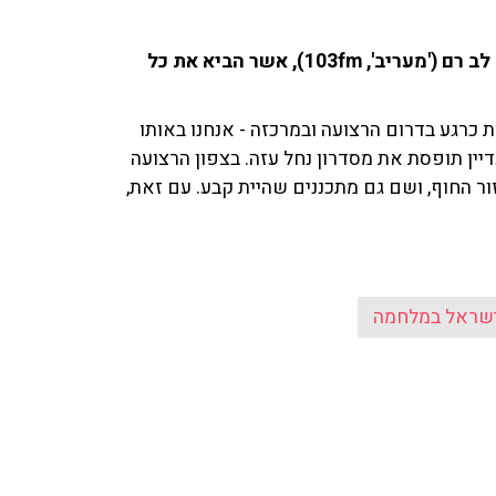
ינון מגל ובן כספית שוחחו עם הכתב והפרשן הצבאי טל לב רם ('מעריב', 103fm), אשר הביא את כל
ת כרגע בדרום הרצועה ובמרכזה - אנחנו באותו
יין תופסת את מסדרון נחל עזה. בצפון הרצועה
ור החוף, ושם גם מתכננים שהיית קבע. עם זאת,
שראל במלחמה