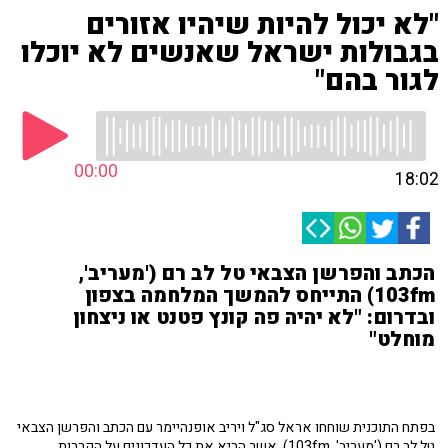
"לא יכול להיות שיהיו אזורים
בגבולות ישראל שאנשים לא יוכלו
לגור בהם"
00:00
18:02
הכתב והפרשן הצבאי טל לב רם ('מעריב',
103fm) התייחס להמשך המלחמה בצפון
ובדרום: "לא יהיה פה קונץ פטנט או ניצחון
מוחלט"
בפתח התוכנית שוחחו אראל סג"ל ויריב אופנהיימר עם הכתב והפרשן הצבאי
טל לב רם ('מעריב', 103fm), אשר הביא את כל העדכונים על הקרבות