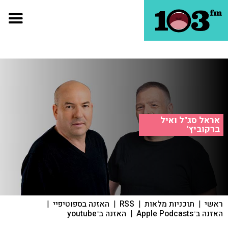
אראל סג"ל ואיל
ברקוביץ'
ראשי
|
תוכניות מלאות
|
RSS
|
האזנה בספוטיפיי
|
האזנה ב־Apple Podcasts
|
האזנה ב־youtube