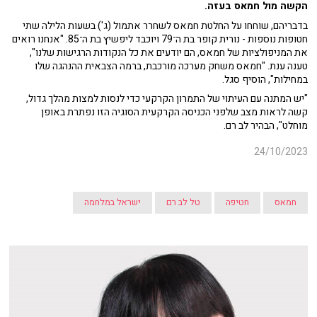
הקשה מול חמאס בעזה.
בדבריהם, שוחחו על החלטת חמאס לשחרר אתמול (ג') בשעות הלילה שתי
חטופות נוספות - נורית קופר בת ה־79 ויוכבד ליפשיץ בת ה־85. "אנחנו רואים
את המניפולציות של חמאס, הם יודעים את כל הנקודות הרגישות שלנו",
טענה ענת. "חמאס משחק מערכה מורכבת, ברמה הצבאית ההנהגה שלו
במחילות", הוסיף סגל.
"יש המתנה עם העיתוי של התמרון הקרקעי כדי לנסות למצות מהלך גדול,
קשה לראות מצב שלפני הכניסה הקרקעית הסוגיה הזו נפתרת באופן
מוחלט", הבהיר לב רם.
24/10/2023
חמאס
חטיפה
טל לב רם
ישראל במלחמה