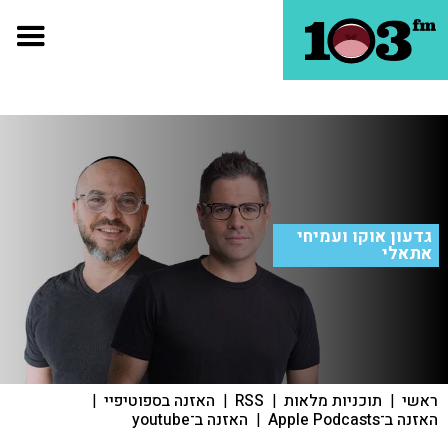
גדעון אוקו ועמיחי
אתאלי
ראשי
|
תוכניות מלאות
|
RSS
|
האזנה בספוטיפיי
|
האזנה ב־Apple Podcasts
|
האזנה ב־youtube