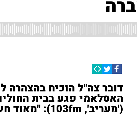
ברה
דובר צה"ל הוכיח בהצהרה ל
האסלאמי פגע בבית החולים 
('מעריב', 103fm): "מאוד חשוב"
דובר צה"ל, תא"ל דניאל הגרי, הוכיח בהצהרה הבוקר (ד') כ