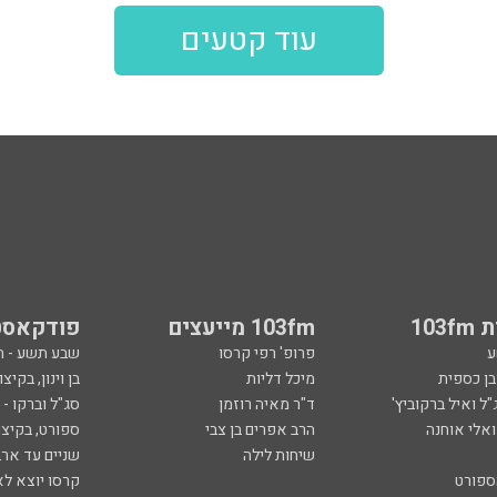
103
103fm מייעצים
פודקאסט
ע
פרופ' רפי קרסו
שבע תשע - 
ובן כספית
מיכל דליות
בן וינון, בקיצו
ל ואיל ברקוביץ'
ד"ר מאיה רוזמן
סג"ל וברקו -
ואלי אוחנה
הרב אפרים בן צבי
ספורט, בקיצו
שיחות לילה
שניים עד ארב
ספורט
קרסו יוצא לא
ל
ככה קמתי
סף
הכול פתוח - א
 צבי
מילים ולחן
ן ואריה אלדד
ארכיון 103fm