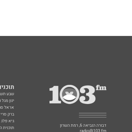
תוכניות fm
שבע תש
ינון מגל 
אראל סג"
ברק סרי 
גיא פלג
דבורה הנביאה 6, רמת השרון
תוכנית ה
radio@103.fm
איריס קו
עלייה לשידור: 0552-103-103
איפה הכ
בעלות שיחה רגילה
פנינה בת
רון קופמ
רז שכניק