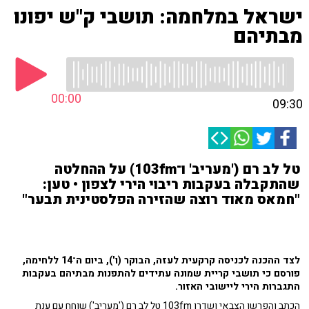
ישראל במלחמה: תושבי ק"ש יפונו
מבתיהם
00:00
09:30
טל לב רם ('מעריב' ו־103fm) על ההחלטה
שהתקבלה בעקבות ריבוי הירי לצפון • טען:
"חמאס מאוד רוצה שהזירה הפלסטינית תבער"
לצד ההכנה לכניסה קרקעית לעזה, הבוקר (ו'), ביום ה־14 ללחימה,
פורסם כי תושבי קריית שמונה עתידים להתפנות מבתיהם בעקבות
התגברות הירי ליישובי האזור.
הכתב והפרשן הצבאי ושדרן 103fm טל לב רם ('מעריב') שוחח עם ענת