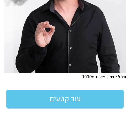
טל לב רם
| צילום: 103fm
עוד קטעים