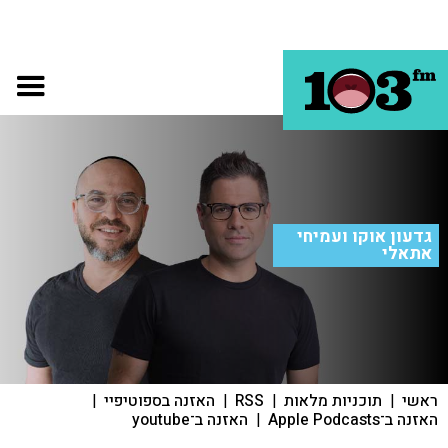
גדעון אוקו ועמיחי
אתאלי
ראשי
|
תוכניות מלאות
|
RSS
|
האזנה בספוטיפיי
|
האזנה ב־Apple Podcasts
|
האזנה ב־youtube