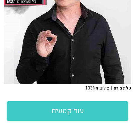
טל לב רם
| צילום: 103fm
עוד קטעים