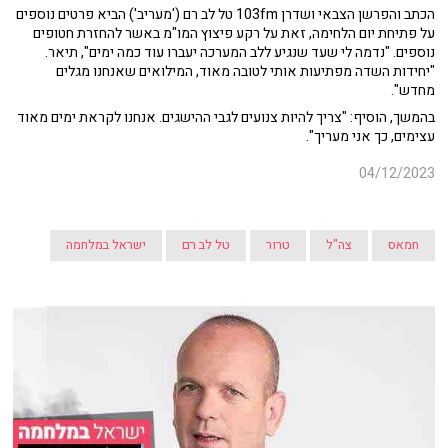
הכתב והפרשן הצבאי ושדרן 103fm טל לב רם ('מעריב') הביא פרטים נוספים
על פתיחת יום הלחימה, זאת על רקע פיצוץ המו"מ באשר להחזרת חטופים
נוספים. "נדמה לי שעד שנגיע ללב המערכה יעברו עוד כמה ימים", תיאר.
"יחידות השדה מפתיעות אותי לטובה מאוד, המילואים שאנחנו מגלים
מחדש".
בהמשך, הוסיף: "צריך להיות צנועים לגבי ההישגים. אנחנו לקראת ימים מאוד
עצימים, כך אני מעריך".
04/12/2023
חמאס
צה"ל
טרור
טל לב רם
ישראל במלחמה