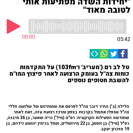
"יחידות השדה מפתיעות אותי
לטובה מאוד"
00:00
05:42
טל לב רם ('מעריב' ו־103fm) על התקדמות
כוחות צה"ל בעומק הרצועה לאחר פיצוץ המו"מ
להשבת חטופים נוספים
הלילה (ב') התיר דובר צה"ל לפרסם את שמותיהם של שלושה חללי
צה"ל שנפלו אתמול בקרבות בצפון ומרכז רצועת עזה, זאת לאחר
שחודשה הפעילות הקרקעית: רס"מ (מיל') נריה שאער, בן 36 מיבנה,
רס"ל (מיל') בן זוסמן, בן 22 מירושלים, וסמל בנימין יהושע נידהם, בן
19 מזכרון יעקב.