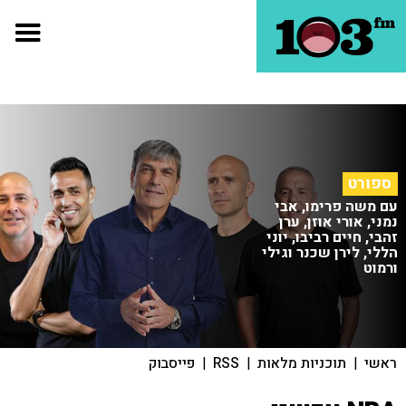
ספורט
עם משה פרימו, אבי
נמני, אורי אוזן, ערן
זהבי, חיים רביבו, יוני
הללי, לירן שכנר וגילי
ורמוט
ראשי
|
תוכניות מלאות
|
RSS
|
פייסבוק