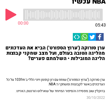
NBA עכשיו
00:00
05:43
ערן סורוקה ('ערוץ הספורט') הביא את העדכונים
מהליגה הטובה בעולם, ועל מצב שחקני קבוצות
הליגה המובילות • השלמתם פערים?
ערן סורוקה ('ערוץ הספורט') שוחח עם רון קופמן ויוני הללי ב־103fm על כל
העדכונים באשר לקבוצות ומשחקי ה־NBA.
ברוקלין שוב מפסידה והסיפור המיוחד של שארלוט הורנטס, האזינו.
30/10/2022