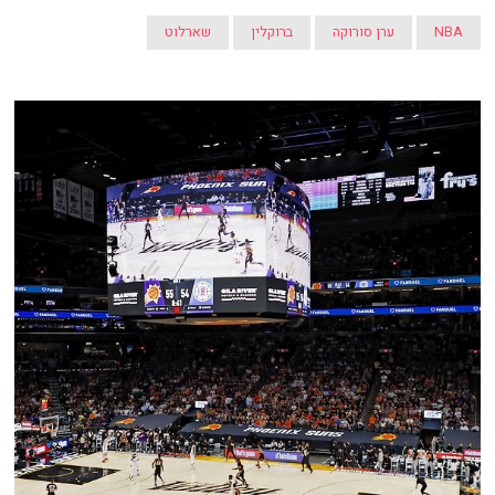
NBA
ערן סורוקה
ברוקלין
שארלוט