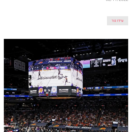
עידו גור