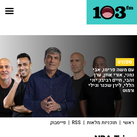
ספורט
עם משה פרימו, אבי
נמני, אורי אוזן, ערן
זהבי, חיים רביבו, יוני
הללי, לירן שכנר וגילי
ורמוט
ראשי
|
תוכניות מלאות
|
RSS
|
פייסבוק