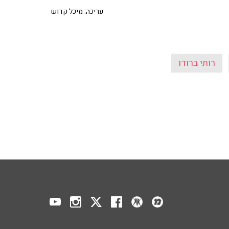
עריכה: מיכל קדוש
רותי ברודו