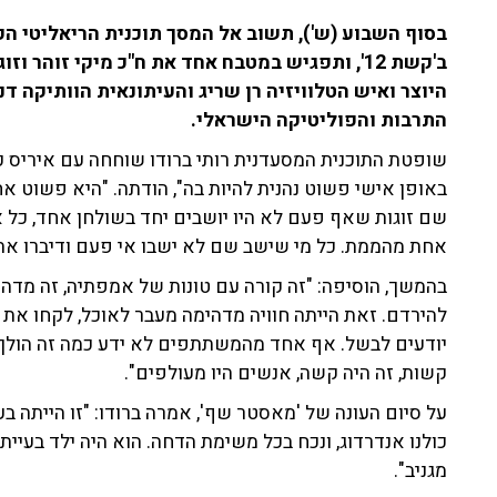
ב'קשת 12', ותפגיש במטבח אחד את ח"כ מיקי זוהר
היוצר ואיש הטלוויזיה רן שריג והעיתונאית הוותיקה ד
התרבות והפוליטיקה הישראלי.
שופטת התוכנית המסעדנית רותי ברודו שוחחה עם איריס קו
באופן אישי פשוט נהנית להיות בה", הודתה. "היא פשוט אחר
שם זוגות שאף פעם לא היו יושבים יחד בשולחן אחד, כל 
אחת מהממת. כל מי שישב שם לא ישבו אי פעם ודיברו את
בהמשך, הוסיפה: "זה קורה עם טונות של אמפתיה, זה מדהים
להירדם. זאת הייתה חוויה מדהימה מעבר לאוכל, לקחו את 
יודעים לבשל. אף אחד מהמשתתפים לא ידע כמה זה הולך לה
קשות, זה היה קשה, אנשים היו מעולפים".
על סיום העונה של 'מאסטר שף', אמרה ברודו: "זו הייתה בעינ
כולנו אנדרדוג, ונכח בכל משימת הדחה. הוא היה ילד בעיית
מגניב".