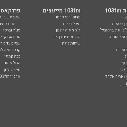
103
103fm מייעצים
פודקאסט
ע
פרופ' רפי קרסו
שבע תשע - 
ובן כספית
מיכל דליות
בן וינון, בקיצו
ל ואיל ברקוביץ'
ד"ר מאיה רוזמן
סג"ל וברקו -
ואלי אוחנה
הרב אפרים בן צבי
ספורט, בקיצו
שיחות לילה
שניים עד ארב
ספורט
קרסו יוצא לא
ל
ככה קמתי
סף
הכול פתוח - א
 צבי
מילים ולחן
ן ואריה אלדד
ארכיון 103fm