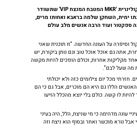
בסוף השבוע (ש'), תשוב אל המסך תוכנית הריאליטי הקולינרית 'MKR המטבח המנצח VIP' שתשודר
 וזוגתו ימית, השחקן שלמה בראבא ואחותו מרים,
נה ספקטור ועוד הרבה אנשים מלב עולם
ל וסיפרה על העונה החדשה. "זו תוכנית שאני
ת, אתה גם אוכל אוכל טוב וגם נותן ביקורת, יש
אחד מקליקות אחרות, וכולם הופכים להיות מקשה
 מה שעל לבם".
. חזרתי מכל יום צילומים כזה ולא יכולתי
האנשים הללו גם היא הם מוכרים, אבל גם כי הם
יות לו קשה. כולם בלי יוצא מהכלל הזיעו
יי עונה מדהימה כי מי שניצח, הלל, היה בעיני
י אבל נורא מוכשר ואחר ובסוף הוא ניצח וזה