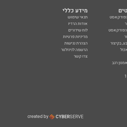
ים
מידע כללי
הפודקאסט
תנאי שימוש
ר
אודות הרדיו
 הפודקאסט
לוח שידורים
ר
מדיניות פרטיות
ע, בקיצור
הצהרת נגישות
כול
הרשמה לניוזלטר
צרו קשר
מנון רגב
created by
CYBER
SERVE