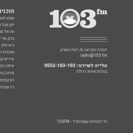
תוכניות fm
שבע תש
ינון מגל 
אראל סג"
ברק סרי 
גיא פלג
דבורה הנביאה 6, רמת השרון
תוכנית ה
radio@103.fm
איריס קו
עלייה לשידור: 0552-103-103
איפה הכ
בעלות שיחה רגילה
פנינה בת
רון קופמ
רז שכניק
כל הזכויות שמורות ל - 103FM