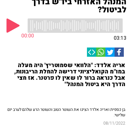
המנהל האזרחי ביו"ש בדרך
לביטול?
00:00
03:13
אריה אלדד: "הלוואי שסמוטריץ' היה מעלה
במו"מ הקואליציוני דרישה להחלת הריבונות,
אבל כנראה ברור לו שאין לו פרטנר. אז חצי
הדרך היא ביטול המנהל"
בן כספית ואריה אלדד הציגו את השוטר הטוב והשוטר הרע שלהם לערב יום
שלישי.
08/11/2022