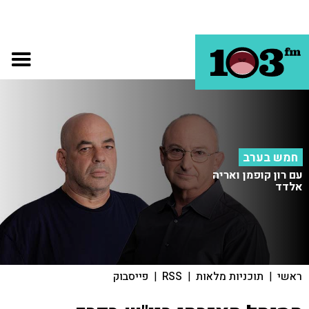
חמש בערב
עם רון קופמן ואריה
אלדד
ראשי
|
תוכניות מלאות
|
RSS
|
פייסבוק