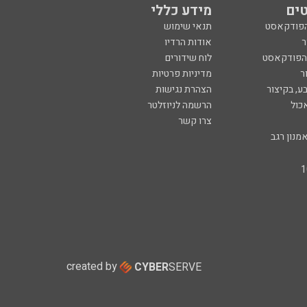
ים
מידע כללי
הפודקאסט
תנאי שימוש
ר
אודות הרדיו
 הפודקאסט
לוח שידורים
ר
מדיניות פרטיות
ע, בקיצור
הצהרת נגישות
כול
הרשמה לניוזלטר
צרו קשר
מנון רגב
created by
CYBER
SERVE