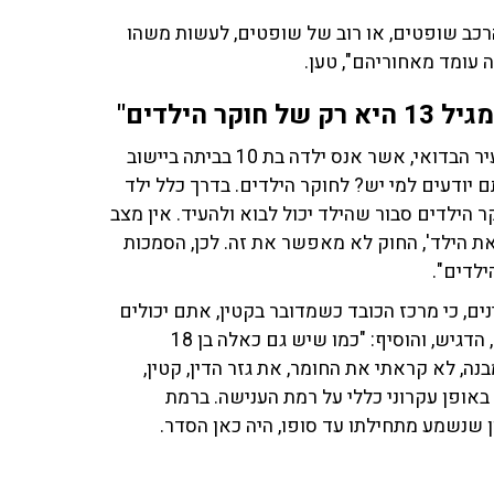
רכב שופטים, או רוב של שופטים, לעשות משהו
 עומד מאחוריהם", טען.
הילדים"
בנוסף, הביע השופט סגל את דעתו על גזר הדין שקיבל הצעיר הבדואי, אשר אנס ילדה בת 10 בביתה ביישוב
ם יודעים למי יש? לחוקר הילדים. בדרך כלל ילד
וקר הילדים סבור שהילד יכול לבוא ולהעיד. אין מצב
את הילד', החוק לא מאפשר את זה. לכן, הסמכות
ים, כי מרכז הכובד כשמדובר בקטין, אתם יכולים
להסכים או לא, זה שיקולי שיקום עומדים בראש הרשימה", הדגיש, והוסיף: "כמו שיש גם כאלה בן 18
דיוק את המבנה, לא קראתי את החומר, את גזר הדין, קטין,
באופן עקרוני כללי על רמת הענישה. ברמת
 כאן דיון שנשמע מתחילתו עד סופו, היה כאן הסדר.