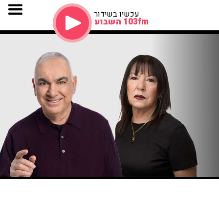
עכשיו בשידור
103fm השבוע