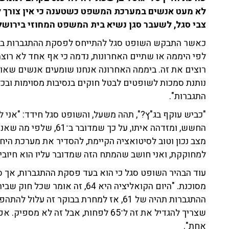
לא מעט אנשים במערכת המשפט כשטענה כי אין צורך ל
צבי סגל, לשעבר סגן נשיא בית המשפט המחוזי בירושל
לפי היממה או שתיים האחרונות, נדמה כי אף אחד לא רוצ
רוצים את זה. ביממה האחרונה אנחנו שומעים אנשים שאו
נותנת סמכות לשופטים לבטל חוקים בנסיבות מסוימות ובכל
התגברות".
"כביש עוקף בג"ץ?", תהה משעל, והשופט סגל חידד: "אני ל
החשש, ומזדהה איתו, על כ
מצב נכון וטוב לסיטואציה הקיימת, להסדיר את מערכת ה
למחוקקת, ואני חושב שהמתח הזה שמדובר עליו הוא חיובי"
מסוכנת. "היום הקואליציה היא 64,
ההתגברות תהיה של 61, אז למחרת בבוקר זה ע
שצריך להגדיל את זה ל־65 לפחות, אבל ז
אחת".