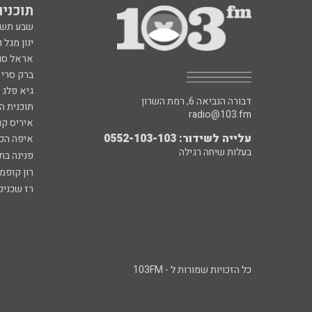
תוכניות fm
שבע תש
ינון מגל 
אראל סג"
ברק סרי 
גיא פלג
דבורה הנביאה 6, רמת השרון
תוכנית ה
radio@103.fm
איריס קו
עלייה לשידור: 0552-103-103
איפה הכ
בעלות שיחה רגילה
פנינה בת
רון קופמ
רז שכניק
כל הזכויות שמורות ל - 103FM