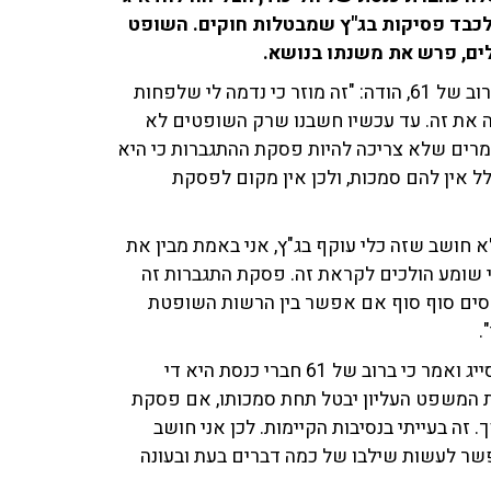
כבד פסיקות בג"ץ שמבטלות חוקים. השופט
ים, פרש את משנתו בנושא.
כאשר התבקש השופט סגל להתייחס לפסקת ההתגברות ברוב של 61, הודה: "זה מוזר כי נדמה לי שלפחות
ה את זה. עד עכשיו חשבנו שרק השופטים לא
מרים שלא צריכה להיות פסקת ההתגברות כי היא
ל אין להם סמכות, ולכן אין מקום לפסקת
א חושב שזה כלי עוקף בג"ץ, אני באמת מבין את
ך שמדובר ב־61, שלפי מה שאני שומע הולכים לקראת זה. פסקת התגברות זה
יחסים סוף סוף אם אפשר בין הרשות השופטת
.
עוד הבהיר השופט סגל כי הוא בעד פסקת ההתגברות, אך סייג ואמר כי ברוב של 61 חברי כנסת היא די
 זה אומר שכל חוק שבית המשפט העליון יבטל תחת סמכותו, אם פסקת
לול להתהפך. זה בעייתי בנסיבות הקיימות. לכן אני חושב
ה לא מספיק. אפשר לעשות שילבו של כמה דברים בעת ובעונה