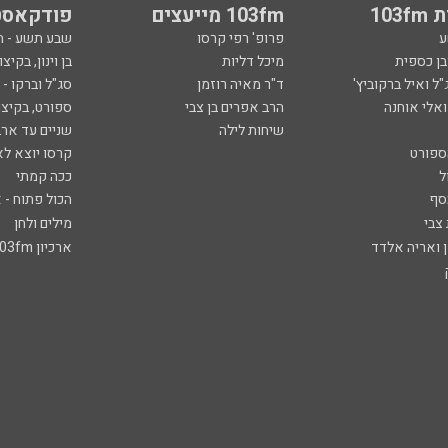
103
103fm מייעצים
פודקאסט
ע
פרופ' רפי קרסו
שבע תשע - 
ובן כספית
מיכל דליות
בן וינון, בקיצו
ל ואיל ברקוביץ'
ד"ר מאיה רוזמן
סג"ל וברקו -
ואלי אוחנה
הרב אפרים בן צבי
ספורט, בקיצו
שיחות לילה
שניים עד ארב
ספורט
קרסו יוצא לא
ל
ככה קמתי
סף
הכול פתוח - א
 צבי
מילים ולחן
ן ואריה אלדד
ארכיון 103fm