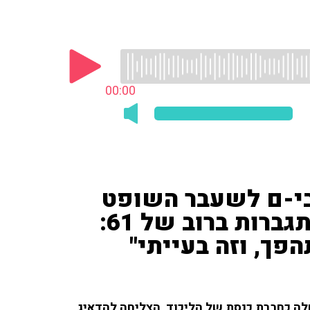
00:00
בי-ם לשעבר השופט
צבי סגל על קידום פסקת התגברות ברוב של 61:
פך, וזה בעייתי"
לה כחברת כנסת של הליכוד, הצליחה להדאיג