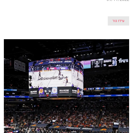
עידו גור