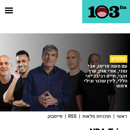
ספורט
עם משה פרימו, אבי
נמני, אורי אוזן, ערן
זהבי, חיים רביבו, יוני
הללי, לירן שכנר וגילי
ורמוט
ראשי
|
תוכניות מלאות
|
RSS
|
פייסבוק