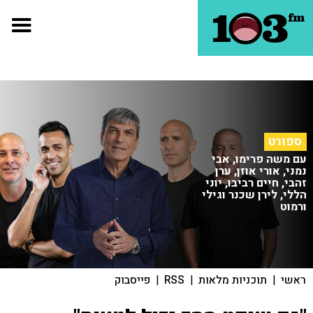
ספורט
עם משה פרימו, אבי
נמני, אורי אוזן, ערן
זהבי, חיים רביבו, יוני
הללי, לירן שכנר וגילי
ורמוט
ראשי
|
תוכניות מלאות
|
RSS
|
פייסבוק