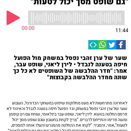
"גם שופט מסך יכול לטעות"
00:00
11:44
שער של ערן זהבי נפסל במשחק מול הפועל
חיפה בטענה לנבדל • לירן ליאני, שופט עבר,
אמר: "חדר ההלבשה של השופטים לא כל כך
שונה מחדר ההלבשה בקבוצות"
לאחרונה מתרחשות לא מעט מחלוקות שיפוט במשחקי הכדורגל, השבוע
שער של ערן זהבי נפסל במשחק נגד הפועל חיפה בטענה לנבדל והאיגוד לא
פרסם החלטה בנושא. לירן ליאני, שופט עבר בינלאומי, שוחח עם רון קופמן
ומשה פרימו והתייחס לדברים. "צריך לקחת בחשבון שגם שופט מסך יכול
לטעות",אמר, והסביר: "לקחו את ההחלטה מהמגרש והעלו אותה למסכים,
עדיין יושבים שם שופטים שצריכים לקבל החלטה וגם שם הם יכולים לטעות".