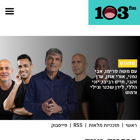
ספורט
עם משה פרימו, אבי
נמני, אורי אוזן, ערן
זהבי, חיים רביבו, יוני
הללי, לירן שכנר וגילי
ורמוט
ראשי
|
תוכניות מלאות
|
RSS
|
פייסבוק