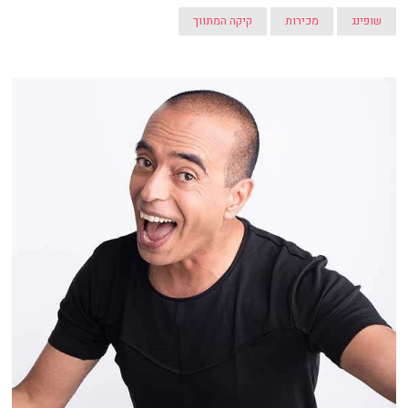
שופינג
מכירות
קיקה המתווך