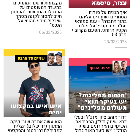
עצור, סיסמא
מקצועות ורשם המתווכים
במשרד המשפטים על
המגבלות החדשות: "המתווך
איך מגנים על סודות
חייב למסור לקונה מסמך
מסחריים ושומרים עליהם
שיכלול מידע מהותי על
בתוך החברה? • ענת סמוראי
הנכס"
ועו"ד מתן קובץ' על עולם
הקניין הרוחני, הפעם מקרוב •
06/03/2025
פרק 03
23/03/2025
שניים עד ארבע
איפה הכסף
"הנחות מפליגות?
יש בעיקר תנאי
איש איש במקצועו
תשלום מפליגים"
יחיה
דרור אוהב ציון, מנכ"ל ובעלי
דרא שיווק נדל"ן, הסביר את
הוא עשה את זה שוב: קיקה
השינויים האחרונים בשוק
המתווך (רון שלום) הצליח
הנדל"ן: "יש פער מאוד גדול
למכור לחברו הטוב והסקפטי