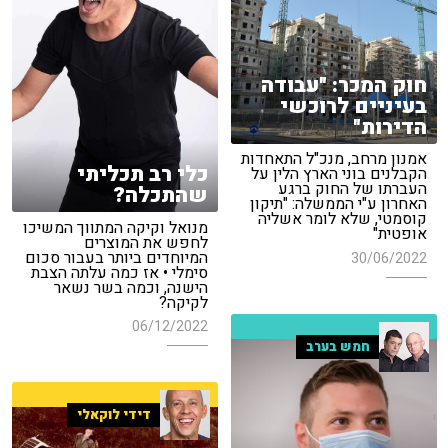
חוק המכר: "עבודה
בעיניים לרוכשי
הדירות"
אמנון מרחב, מנכ"ל התאחדות
כלי רב תכליתי
הקבלנים בוני הארץ הלין על
העברתו של החוק ברגע
שהתכלה?
האחרון ע"י הממשלה: "תיקון
קוסמטי, שלא לומר אשליה
מנואל וקיקה המתווך המשיכו
אופטית"
לחפש את המוצרים
המיוחדים ביותר בעבור סכום
30/06/2022
סימלי • אז כמה עלתה הצבת
הישנה, וכמה בשר נשאר
לקיקה?
06/12/2022
חמש בערב
דידי לוקאלי