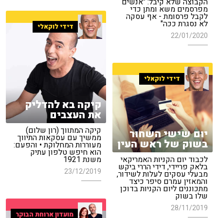
הקבוצה שלא קיבל: "אנשים
מפרסמים משא ומתן כדי
לקבל פרסומת - אף עסקה
לא נסגרת ככה"
דידי לוקאלי
22/01/2020
דידי לוקאלי
קיקה בא להדליק
את העצבים
קיקה המתווך (רון שלום)
יום שישי השחור
ממשיך עם עסקאות התיווך
בשוק של ראש העין
מעוררות המחלוקת • והפעם:
הוא חיפש טלפון עתיק
לכבוד יום הקניות האמריקאי
משנת 1921
בלאק פריידי, דידי הררי ביקש
23/12/2019
מבעלי עסקים לעלות לשידור,
והמאזין עמרם סיפר כיצד
מתכוננים ליום הקניות בדוכן
שלו בשוק
28/11/2019
מועדון ארוחת הבוקר