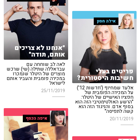
אילה חסון
"אנחנו לא צריכים
אותם, תודה"
לאה לב שוחחה עם
עבדאללה שתילה (שי) שרכש
פריטים בעלי
מוצרים של היטלר שנמכרו
חשיבות היסטורית?
במכירה פומבית והעביר אותם
לישראל
אלעד שמחיוף ('חדשות 12')
25/11/2019
על המכירה הפומבית של
חפציו האישיים של היטלר:
"הרשע האולטימטיבי הזה הוא
בסוף אדם. והניגוד הזה הוא
קשה לתפיסה"
איפה הכסף
20/11/2019