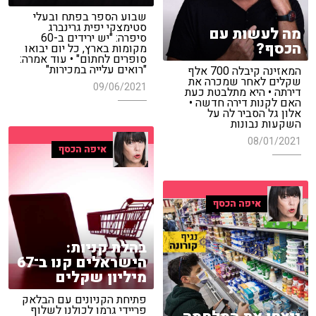
שבוע הספר בפתח ובעלי
סטימצקי יפית גרינברג
מה לעשות עם
סיפרה: "יש ירידים ב-60
הכסף?
מקומות בארץ, כל יום יבואו
סופרים לחתום" • עוד אמרה:
"רואים עלייה במכירות"
המאזינה קיבלה 700 אלף
שקלים לאחר שמכרה את
09/06/2021
דירתה • היא מתלבטת כעת
האם לקנות דירה חדשה •
אלון גל הסביר לה על
השקעות נבונות
08/01/2021
איפה הכסף
איפה הכסף
בהלת קניות:
הישראלים קנו ב־67
מיליון שקלים
פתיחת הקניונים עם הבלאק
פריידי גרמו לכולנו לשלוף