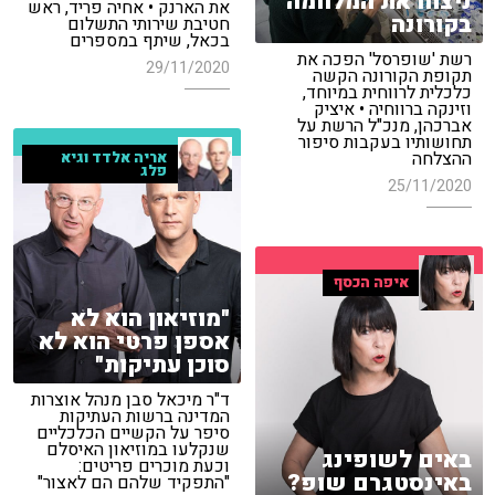
ניצחו את המלחמה
את הארנק • אחיה פריד, ראש
בקורונה
חטיבת שירותי התשלום
בכאל, שיתף במספרים
רשת 'שופרסל' הפכה את
29/11/2020
תקופת הקורונה הקשה
כלכלית לרווחית במיוחד,
וזינקה ברווחיה • איציק
אברכהן, מנכ"ל הרשת על
תחושותיו בעקבות סיפור
ההצלחה
אריה אלדד וגיא
פלג
25/11/2020
איפה הכסף
"מוזיאון הוא לא
אספן פרטי הוא לא
סוכן עתיקות"
ד"ר מיכאל סבן מנהל אוצרות
המדינה ברשות העתיקות
סיפר על הקשיים הכלכליים
שנקלעו במוזיאון האיסלם
באים לשופינג
וכעת מוכרים פריטים:
באינסטגרם שופ?
"התפקיד שלהם הם לאצור"