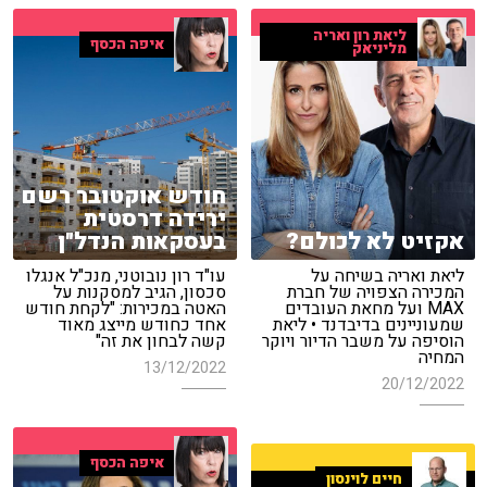
ליאת רון ואריה
איפה הכסף
מליניאק
חודש אוקטובר רשם
ירידה דרסטית
אקזיט לא לכולם?
בעסקאות הנדל"ן
ליאת ואריה בשיחה על
עו"ד רון נובוטני, מנכ"ל אנגלו
המכירה הצפויה של חברת
סכסון, הגיב למסקנות על
MAX ועל מחאת העובדים
האטה במכירות: "לקחת חודש
שמעוניינים בדיבדנד • ליאת
אחד כחודש מייצג מאוד
הוסיפה על משבר הדיור ויוקר
קשה לבחון את זה"
המחיה
13/12/2022
20/12/2022
איפה הכסף
חיים לוינסון