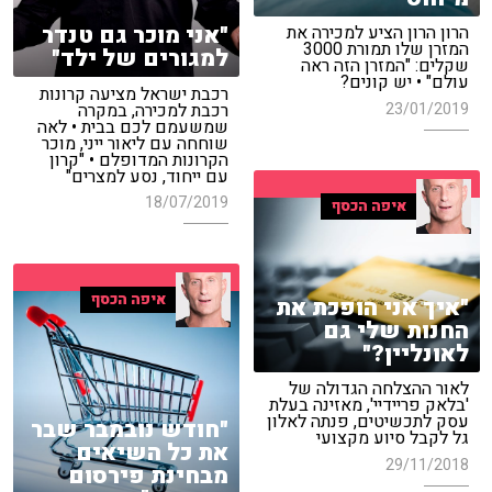
"אני מוכר גם טנדר
הרון הרון הציע למכירה את
המזרן שלו תמורת 3000
למגורים של ילד"
שקלים: "המזרן הזה ראה
עולם" • יש קונים?
רכבת ישראל מציעה קרונות
רכבת למכירה, במקרה
23/01/2019
שמשעמם לכם בבית • לאה
שוחחה עם ליאור ייני, מוכר
הקרונות המדופלם • "קרון
עם ייחוד, נסע למצרים"
18/07/2019
איפה הכסף
איפה הכסף
"איך אני הופכת את
החנות שלי גם
לאונליין?"
לאור ההצלחה הגדולה של
'בלאק פריידיי', מאזינה בעלת
עסק לתכשיטים, פנתה לאלון
"חודש נובמבר שבר
גל לקבל סיוע מקצועי
את כל השיאים
29/11/2018
מבחינת פירסום