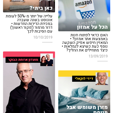
כאן ביתי?
עלייה של יותר מ-50% לעומת
אוגוסט בשנה שעברה
במכירת הדירות החדשות •
הכל על אמזון
דרור מרמור ('מקור ראשון')
עם הסיבות לכך
האם כדאי לפתוח חנות
10/10/2019
באמצעות אתר אמזון? •
המאזין חיפש אפיק השקעה
נוסף כעת כשיצא לגמלאות •
כיצד מתחילים את ההליך?
13/09/2019
מועדון ארוחת הבוקר
דידי לוקאלי
מזרן משומש אבל
מיוחס