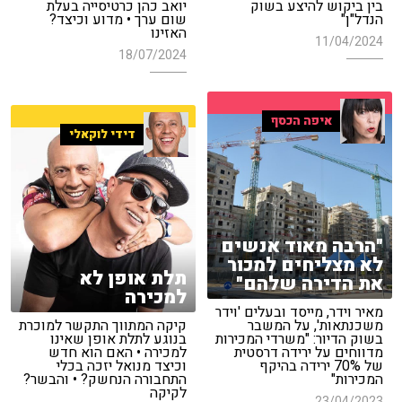
בין ביקוש להיצע בשוק
יואב כהן כרטיסייה בעלת
הנדל"ן"
שום ערך • מדוע וכיצד?
האזינו
11/04/2024
18/07/2024
איפה הכסף
דידי לוקאלי
"הרבה מאוד אנשים
לא מצליחים למכור
תלת אופן לא
את הדירה שלהם"
למכירה
מאיר וידר, מייסד ובעלים 'וידר
משכנתאות', על המשבר
קיקה המתווך התקשר למוכרת
בשוק הדיור: "משרדי המכירות
בנוגע לתלת אופן שאינו
מדווחים על ירידה דרסטית
למכירה • האם הוא חדש
של 70% ירידה בהיקף
וכיצד מנואל יזכה בכלי
המכירות"
התחבורה הנחשק? • והבשר?
לקיקה
23/04/2023