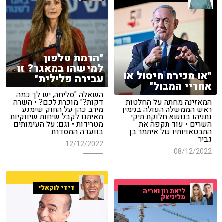
"הרמת טלפון
למישהו במאגר? זו
"או מכירת חיסול או
עבירה פלילית"
אחריי המבול"
השאלה "סליחה, יש לך כמה
המאזינה מחתה על החלטות
דקות?" מוכרת לכם? • השרה
ראש הממשלה העולה בנימין
מירב כהן על החוק שימנע
נתניהו בנושא חלוקת תיקי
מאיתנו לקבל שיחות שיווקיות
השרים • עוד תקפה את
מטרידות • וגם: על העימותים
התבטאויותיו של איתמר בן
בוועדה המסדרת
גביר
12/12/2022
08/12/2022
דידי לוקאלי
ליאת רון ואריה
מליניאק