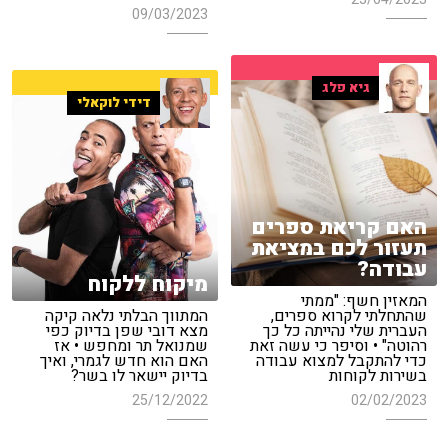
09/03/2023
גיא פלג
דידי לוקאלי
האם קריאת ספרים
תעזור לכם במציאת
עבודה?
מיקוח ללקוח
המאזין חשף: "ממתי
שהתחלתי לקרוא ספרים,
המתווך הבלתי נלאה קיקה
העברית שלי נהייתה כל כך
מצא דובי שפן בדיוק כפי
רהוטה" • וסיפר כי עשה זאת
שמנואל תר ומחפש • אז
כדי להתקבל למצוא עבודה
האם הוא חדש לגמרי, ואיך
בשירות לקוחות
בדיוק יישאר לו בשר?
25/12/2022
02/02/2023