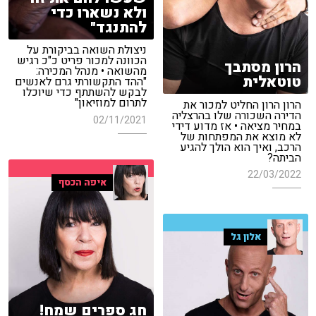
ולא נשארו כדי
להתנגד"
ניצולת השואה בביקורת על
הכוונה למכור פריט כ"כ רגיש
הרון מסתבך
מהשואה • מנהל המכירה:
טוטאלית
"ההד התקשורתי גרם לאנשים
לבקש להשתתף כדי שיוכלו
לתרום למוזיאון"
הרון הרון החליט למכור את
הדירה השכורה שלו בהרצליה
02/11/2021
במחיר מציאה • אז מדוע דידי
לא מוצא את המפתחות של
הרכב, ואיך הוא הולך להגיע
הביתה?
22/03/2022
איפה הכסף
אלון גל
חג ספרים שמח!