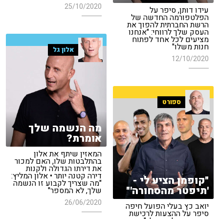
25/10/2020
עידו דותן, סיפר על
הפלטפורמה החדשה של
הרשת החברתית להפוך את
העסק שלך לרווחי: "אנחנו
מציעים לכל אחד לפתוח
חנות משלו"
אלון גל
12/10/2020
ספורט
מה הנשמה שלך
אומרת?
המאזין שיתף את אלון
בהתלבטות שלו, האם למכור
את דירתו הגדולה ולקנות
דירה קטנה יותר • אלון המליץ:
"קופמן הציע לי -
"מה שצריך לקבוע זו הנשמה
'תיפטר מהסחורה'"
שלך, לא המספר"
26/06/2020
יואב כץ בעלי הפועל חיפה
סיפר על ההצעות לרכישת