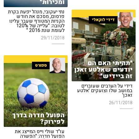
ומכירות"
נתי יעקובי, מנהל יפעת בקרת
פרסום, מסכם את חודש
דידי לוקאלי
הקניות המטורף שעבר עלינו
לטובה: "עלייה של 120%
לעומת שנת 2016 "
29/11/2018
"תהיתי האם הם
ספורט
יודעים שאלטע זאכן
זה ביידיש"
דידי על הערבים שעוברים
במושב שלו וצועקים 'אלטע
זאכן'
26/11/2018
הפועל חדרה בדרך
לפירוק?
עו"ד שולי וייס המייצג את
הפועל חדרה: "הפשרה