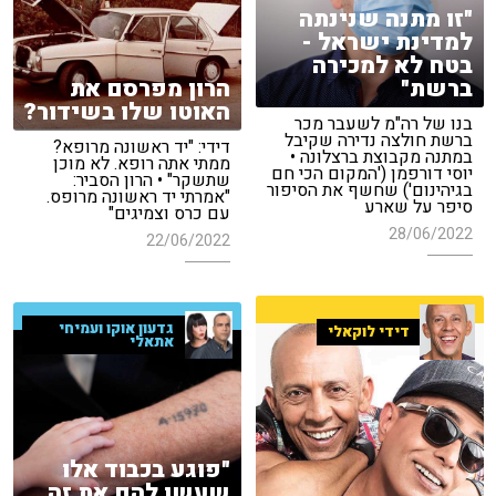
"זו מתנה שנינתה
למדינת ישראל -
בטח לא למכירה
הרון מפרסם את
ברשת"
האוטו שלו בשידור?
בנו של רה"מ לשעבר מכר
ברשת חולצה נדירה שקיבל
דידי: "יד ראשונה מרופא?
במתנה מקבוצת ברצלונה •
ממתי אתה רופא. לא מוכן
יוסי דורפמן ('המקום הכי חם
שתשקר" • הרון הסביר:
בגיהינום') שחשף את הסיפור
"אמרתי יד ראשונה מרופס.
סיפר על שארע
עם כרס וצמיגים"
28/06/2022
22/06/2022
גדעון אוקו ועמיחי
דידי לוקאלי
אתאלי
"פוגע בכבוד אלו
שעשו להם את זה