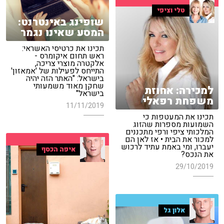
טלי וציפי
שופינג באינטרנט:
המסע שאינו נגמר
תכינו את כרטיסי האשראי:
ראש תחום איקומרס -
אלקטרה מוצרי צריכה,
התייחס לפעילות של 'אמאזון'
בישראל: "האתר הזה יהיה
שחקן מאוד משמעותי
למכירה: אחוזת
בישראל"
משפחת רפאלי
11/11/2019
תכינו את המעטפות כי
השמועות מספרות שהזוג
המלכותי ציפי ורפי מתכננים
למכור את הבית • אז לאן הם
יעברו, ומי באמת עתיד לרכוש
איפה הכסף
את הנכס?
29/10/2019
אלון גל