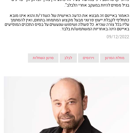
בגיל מסוים להיות במעקב אחרי הלבלב".
האמור באייטם זה מבטא את הדעה האישית של השדר/ת והוא אינו מובא
כתחליף לקבלת ייעוץ פרטני מבעל מקצוע המתמחה בתחום, ואין להסתמך
עליו בכל צורה שהיא. כל פעולה ושימוש שנעשים על בסיס התכנים המופיעים
באייטם הינה באחריות המשתמש/ת בלבד.
09/12/2022
מחלת הסרטן
וירוסים
לבלב
סרטן השחלות