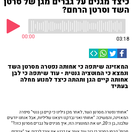
כיצד מגנים על גברים מגן של סרטן
השד וסרטן הרחם?
00:00
03:18
המאזינה שיתפה כי אחותה נפטרה מסרטן השד
ונמצא כי המוטציה גנטית • עוד שיתפה כי לבן
אחותה קיים הגן ותהתה כיצד למנוע מחלה
בעתיד
"אחותי נפטרה מסרטן השד, לאחר מכן גילינו כי קיים גן גנטי" סיפרה
המאזינה, והמשיכה: "אחותי ואני נבדקנו ויצאנו שליליות, אבל אנחנו יודעים
שלבנה, בן ה־20, יש את המוטציה הזו, איך מגינים על גברים מסרטן כזה?"
פרופ' קרסו הסביר כי בנה עוד צעיר אז כרגע אין צורך לבדוק אך "צריכים