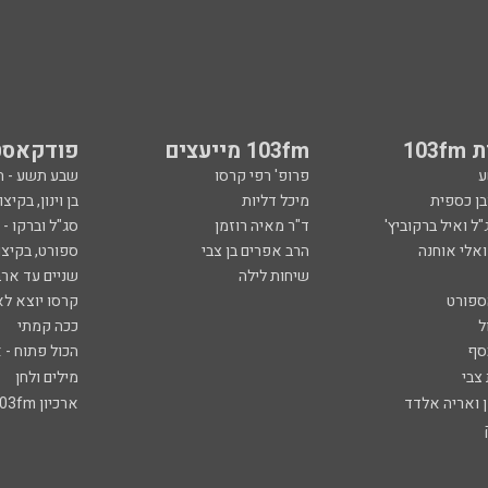
103
103fm מייעצים
פודקאסט
ע
פרופ' רפי קרסו
שבע תשע - 
ובן כספית
מיכל דליות
בן וינון, בקיצו
ל ואיל ברקוביץ'
ד"ר מאיה רוזמן
סג"ל וברקו -
ואלי אוחנה
הרב אפרים בן צבי
ספורט, בקיצו
שיחות לילה
שניים עד ארב
ספורט
קרסו יוצא לא
ל
ככה קמתי
סף
הכול פתוח - א
 צבי
מילים ולחן
ן ואריה אלדד
ארכיון 103fm