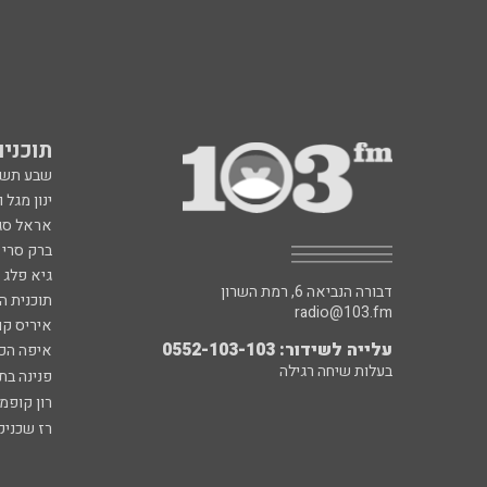
תוכניות fm
שבע תש
ינון מגל 
אראל סג"
ברק סרי 
גיא פלג
דבורה הנביאה 6, רמת השרון
תוכנית ה
radio@103.fm
איריס קו
עלייה לשידור: 0552-103-103
איפה הכ
בעלות שיחה רגילה
פנינה בת
רון קופמ
רז שכניק