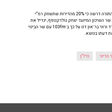
במסגרת המשא ומתן הקואליציוני המתגבש,מפלגת יהדות התורה דרשה כי 20% מהדירות שתשווק רמ"י
שר השיכון המיועד יצחק גולדקנופף, יגדיל את
ההיצע במתחמים לחרדים ולירידת מחירים בהם. אריה אלדד ורוני בר־און דנו על כך ב־103fm עם שר הבינוי
את דעתו בנושא.
הדיור
נדל"ן