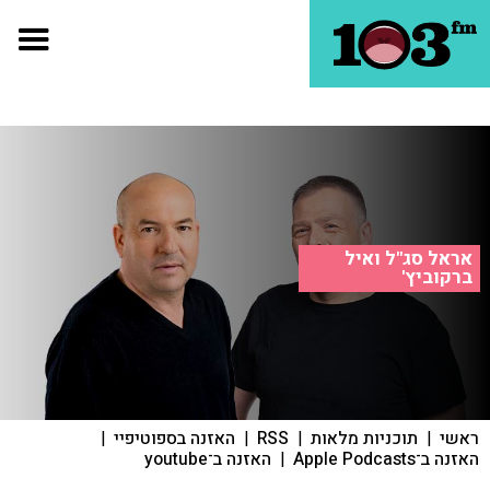
אראל סג"ל ואיל
ברקוביץ'
ראשי
|
תוכניות מלאות
|
RSS
|
האזנה בספוטיפיי
|
האזנה ב־Apple Podcasts
|
האזנה ב־youtube