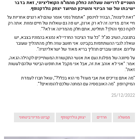
השניים לדרישה שעלתה כחלק מהמו"מ הקואליציוני, זאת בדבר
ישיבתו של שר הבינוי והשיכון המיועד יצחק גולדקנופף.
"זאת ליצנות", הבהיר לוינסון. "אתמול גפני אומר שהם לא רוצים אחריות על
חיי אדם. מדינה זה לא רק ארנק, יש פה גם שאלות של חיים ומוות. אתה רק
לוקח כסף והולך? תחליטו, אתם חלק מהמדינה או לא?".
בתגובה, השיב סג"ל: "כל עוד הציבור החרדי לא נמצא בהמוניו בצבא, יש
שאלה לגבי ההשתתפות בקבינט. אני חושב שזה חלק מהתהליך שעובר
עליהם. אנחנו עוברים תהליך בריא מאוד של ישראליזציה".
על סיווגה של מפלגת נעם את אנשי התקשורת המשתייכים לקהילה הגאה,
אמר: "אני לא אוהב את זה, אבל אני מקבל את חופש הביטוי שלהם לעשות
זאת".
"מה אתם צריכים את אבי מעוז? מי הוא בכלל?", שאל חברו לעמדת
המיקרופון. "מה האובססיה עם המחנה שלכם להומואים?".
25/12/2022
ממשלה
חרדים
יצחק גולדקנופף
קבינט מדיני־ביטחוני