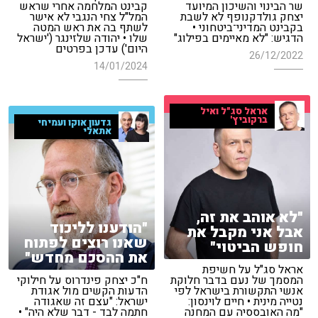
שר הבינוי והשיכון המיועד
קבינט המלחמה אחרי שראש
יצחק גולדקנופף לא לשבת
המל"ל צחי הנגבי לא אישר
בקבינט המדיני־ביטחוני •
לשתף בה את ראש המטה
הדגיש: "לא מאיימים בפילוג"
שלו • יהודה שלזינגר ('ישראל
היום') עדכן בפרטים
26/12/2022
14/01/2024
אראל סג"ל ואיל
ברקוביץ'
גדעון אוקו ועמיחי
אתאלי
"לא אוהב את זה,
"הודענו לליכוד
אבל אני מקבל את
שאנו רוצים לפתוח
חופש הביטוי"
את ההסכם מחדש"
אראל סג"ל על חשיפת
המסמך של נעם בדבר חלוקת
ח"כ יצחק פינדרוס על חילוקי
אנשי התקשורת בישראל לפי
הדעות הקשים מול אגודת
נטייה מינית • חיים לוינסון:
ישראל: "עצם זה שאגודה
"מה האובססיה עם המחנה
חתמה לבד - דבר שלא היה" •