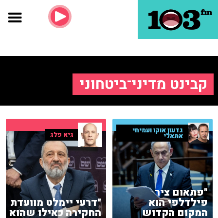
קבינט מדיני־ביטחוני
גדעון אוקו ועמיחי
גיא פלג
אתאלי
"פתאום ציר
"דרעי יימלט מוועדת
פילדלפי הוא
החקירה כאילו שהוא
המקום הקדוש