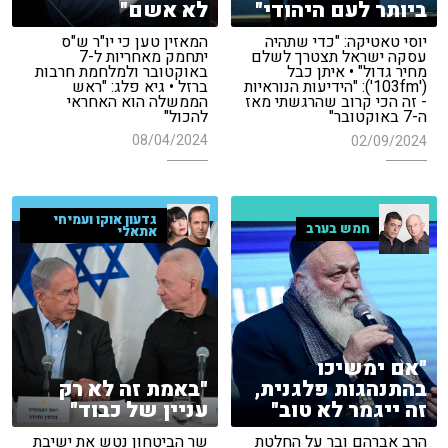
לא אשם"
ביותר לעם היהודי"
המאזין טען כי יו"ר ש"ס
יוסי טאטיקה: "כדי שתהיה
יתחמק מאחריות ל-7
עסקה ישראל תצטרך לשלם
באוקטובר ולמלחמת חרבות
מחיר גדול" • איתן כבל
ברזל • גיא פלג: "ראש
('103fm'): "הידיעות הנוראיות
הממשלה הוא האחראי
- זה הכי קרוב שהרגשתי מאז
להכול"
ה-7 באוקטובר"
08/04/2024
02/09/2024
גדעון אוקו ועמיחי
חמש בערב
אתאלי
"אם ימשיכו
בהתנהגות פלגנית,
"באמת זה לא רק
זה ייגמר לא טוב"
עניין של כבוד"
הרב אברהם ובר על החלטת
שר הביטחון נטש את ישיבת